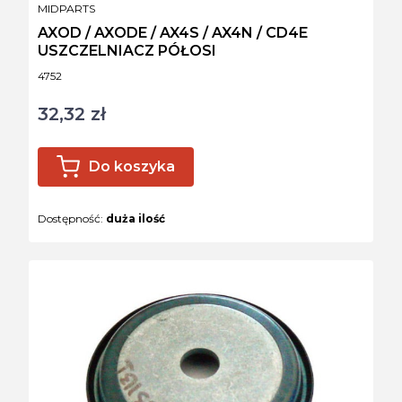
PRODUCENT
MIDPARTS
AXOD / AXODE / AX4S / AX4N / CD4E
USZCZELNIACZ PÓŁOSI
Kod produktu
4752
32,32 zł
Cena
Do koszyka
Dostępność:
duża ilość