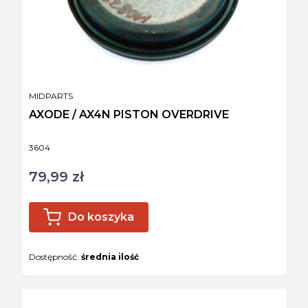
PRODUCENT
MIDPARTS
AXODE / AX4N PISTON OVERDRIVE
Kod produktu
3604
79,99 zł
Cena
Do koszyka
Dostępność:
średnia ilość