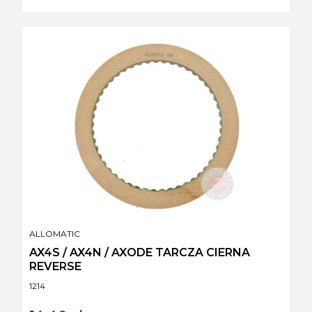
PRODUCENT
ALLOMATIC
AX4S / AX4N / AXODE TARCZA CIERNA
REVERSE
Kod produktu
1214