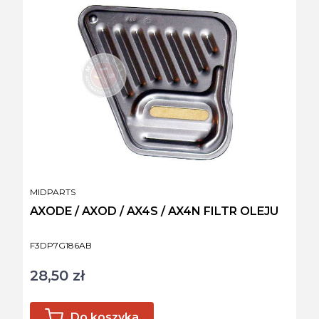
PRODUCENT
MIDPARTS
AXODE / AXOD / AX4S / AX4N FILTR OLEJU
Kod produktu
F3DP7G186AB
28,50 zł
Cena
Do koszyka