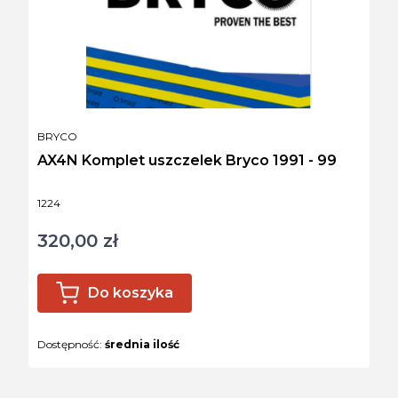
PRODUCENT
BRYCO
AX4N Komplet uszczelek Bryco 1991 - 99
Kod produktu
1224
320,00 zł
Cena
Do koszyka
Dostępność:
średnia ilość