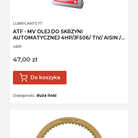
PRODUCENT
LUBRICANTS 77
ATF - MV OLEJ DO SKRZYNI
AUTOMATYCZNEJ 4HP/JF506/ TIV/ AISIN /
Z1
Kod produktu
4639
47,00 zł
Cena
Do koszyka
Dostępność:
duża ilość