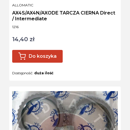
PRODUCENT
ALLOMATIC
AX4S/AX4N/AXODE TARCZA CIERNA Direct
/ Intermediate
Kod produktu
1216
14,40 zł
Cena
Do koszyka
Dostępność:
duża ilość