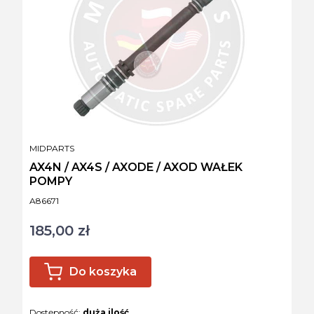
PRODUCENT
MIDPARTS
AX4N / AX4S / AXODE / AXOD WAŁEK
POMPY
Kod produktu
A86671
185,00 zł
Cena
Do koszyka
Dostępność:
duża ilość