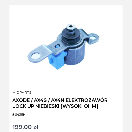
PRODUCENT
MIDPARTS
AXODE / AX4S / AX4N ELEKTROZAWÓR
LOCK UP NIEBIESKI [WYSOKI OHM]
Kod produktu
86425H
199,00 zł
Cena