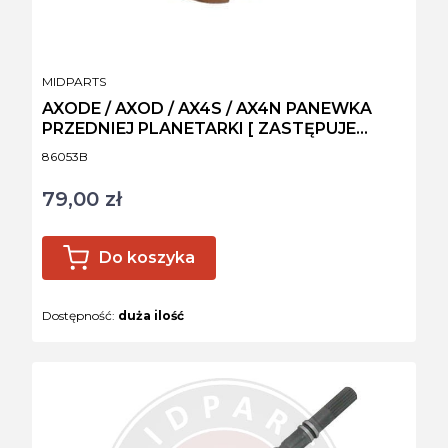
PRODUCENT
MIDPARTS
AXODE / AXOD / AX4S / AX4N PANEWKA
PRZEDNIEJ PLANETARKI [ ZASTĘPUJE
ŁOŻYSKO]
Kod produktu
86053B
79,00 zł
Cena
Do koszyka
Dostępność:
duża ilość