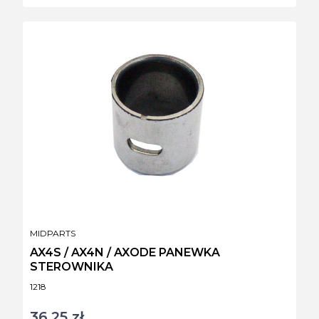
PRODUCENT
MIDPARTS
AX4S / AX4N / AXODE PANEWKA
STEROWNIKA
Kod produktu
1218
36,25 zł
Cena