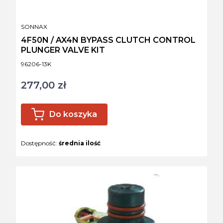
PRODUCENT
SONNAX
4F50N / AX4N BYPASS CLUTCH CONTROL
PLUNGER VALVE KIT
Kod produktu
96206-13K
277,00 zł
Cena
Do koszyka
Dostępność:
średnia ilość