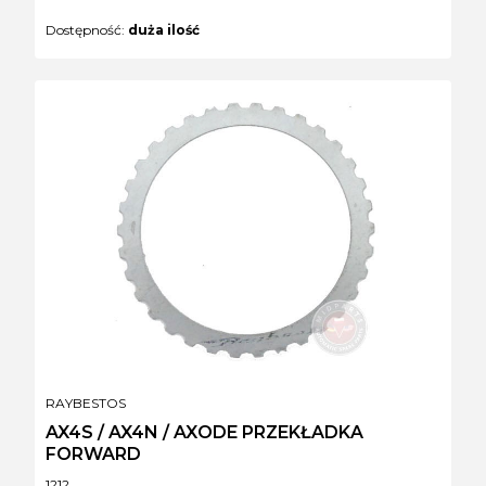
Dostępność:
duża ilość
PRODUCENT
RAYBESTOS
AX4S / AX4N / AXODE PRZEKŁADKA
FORWARD
Kod produktu
1212