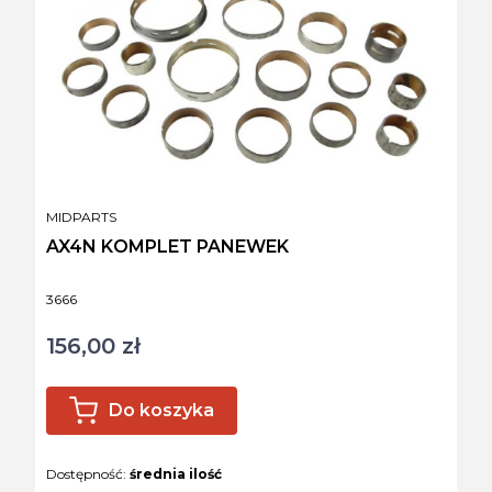
PRODUCENT
MIDPARTS
AX4N KOMPLET PANEWEK
Kod produktu
3666
156,00 zł
Cena
Do koszyka
Dostępność:
średnia ilość