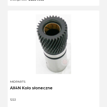
PRODUCENT
MIDPARTS
AX4N Koło słoneczne
Kod produktu
1222