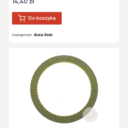
14,40 zł
Cena
Do koszyka
Dostępność:
duża ilość