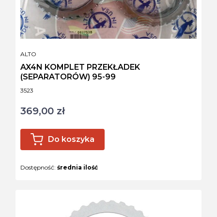
PRODUCENT
ALTO
AX4N KOMPLET PRZEKŁADEK
(SEPARATORÓW) 95-99
Kod produktu
3523
369,00 zł
Cena
Do koszyka
Dostępność:
średnia ilość