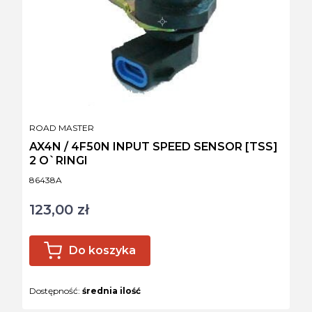
PRODUCENT
ROAD MASTER
AX4N / 4F50N INPUT SPEED SENSOR [TSS]
2 O`RINGI
Kod produktu
86438A
123,00 zł
Cena
Do koszyka
Dostępność:
średnia ilość