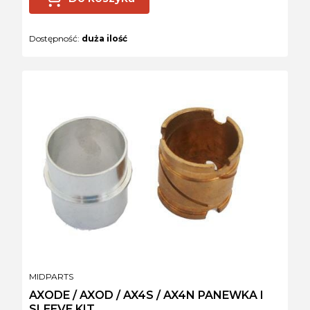
Dostępność:
duża ilość
PRODUCENT
MIDPARTS
AXODE / AXOD / AX4S / AX4N PANEWKA I
SLEEVE KIT