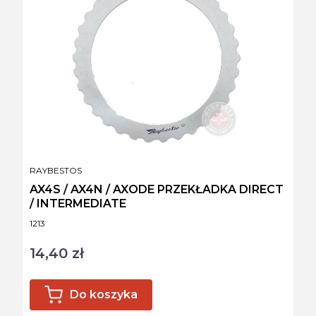
PRODUCENT
RAYBESTOS
AX4S / AX4N / AXODE PRZEKŁADKA DIRECT
/ INTERMEDIATE
Kod produktu
1213
14,40 zł
Cena
Do koszyka