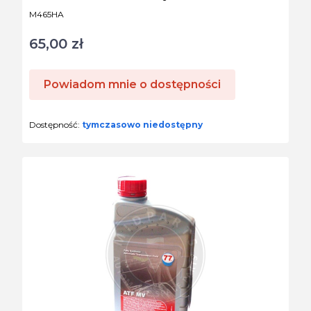
Kod produktu
M465HA
65,00 zł
Cena
Powiadom mnie o dostępności
Dostępność:
tymczasowo niedostępny