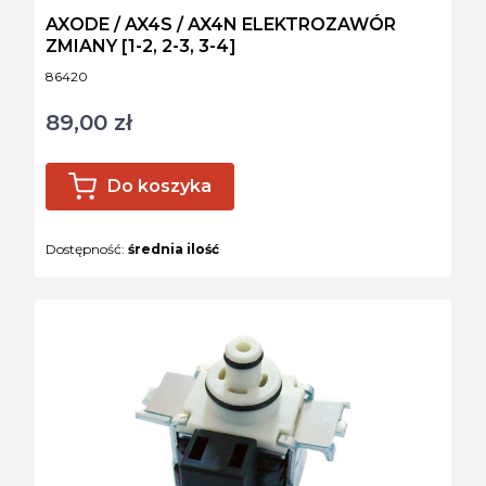
AXODE / AX4S / AX4N ELEKTROZAWÓR
ZMIANY [1-2, 2-3, 3-4]
Kod produktu
86420
89,00 zł
Cena
Do koszyka
Dostępność:
średnia ilość