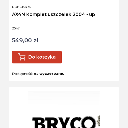
PRODUCENT
PRECISION
AX4N Komplet uszczelek 2004 - up
Kod produktu
2547
549,00 zł
Cena
Do koszyka
Dostępność:
na wyczerpaniu