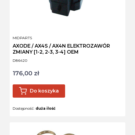
PRODUCENT
MIDPARTS
AXODE / AX4S / AX4N ELEKTROZAWÓR
ZMIANY [1-2, 2-3, 3-4] OEM
Kod produktu
D86420
176,00 zł
Cena
Do koszyka
Dostępność:
duża ilość