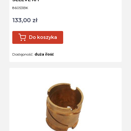
Kod produktu
86053BK
133,00 zł
Cena
Do koszyka
Dostępność:
duża ilość