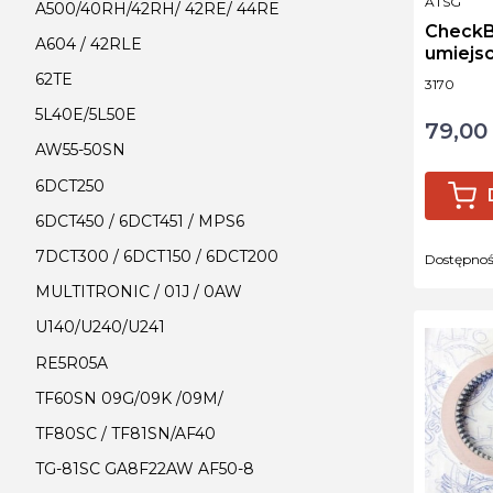
PRODUCE
ATSG
A500/40RH/42RH/ 42RE/ 44RE
CheckBal
A604 / 42RLE
umiejs
sterow
62TE
Kod produ
3170
5L40E/5L50E
79,00 
Cena
AW55-50SN
6DCT250
6DCT450 / 6DCT451 / MPS6
7DCT300 / 6DCT150 / 6DCT200
Dostępno
MULTITRONIC / 01J / 0AW
U140/U240/U241
RE5R05A
TF60SN 09G/09K /09M/
TF80SC / TF81SN/AF40
TG-81SC GA8F22AW AF50-8