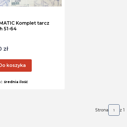
NT
ATIC Komplet tarcz
h 51-64
ktu
 zł
Do koszyka
ść:
średnia ilość
Strona
z 1