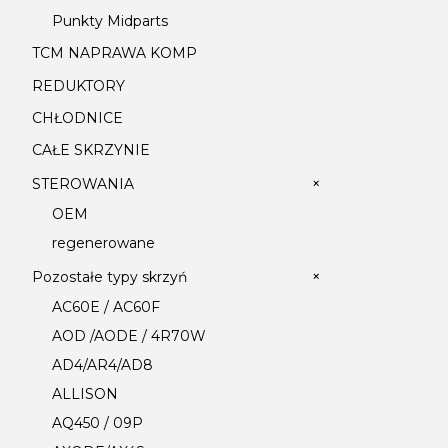
Punkty Midparts
TCM NAPRAWA KOMP
REDUKTORY
CHŁODNICE
CAŁE SKRZYNIE
+
STEROWANIA
OEM
regenerowane
+
Pozostałe typy skrzyń
AC60E / AC60F
AOD /AODE / 4R70W
AD4/AR4/AD8
ALLISON
AQ450 / 09P