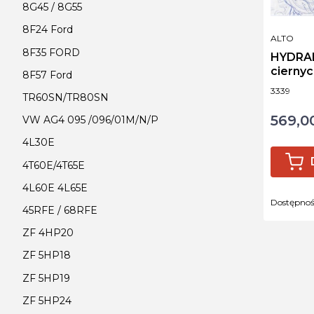
8G45 / 8G55
8F24 Ford
PRODUCE
ALTO
8F35 FORD
HYDRAM
ciernyc
8F57 Ford
Kod produ
3339
TR60SN/TR80SN
569,00
Cena
VW AG4 095 /096/01M/N/P
4L30E
4T60E/4T65E
4L60E 4L65E
Dostępno
45RFE / 68RFE
ZF 4HP20
ZF 5HP18
ZF 5HP19
ZF 5HP24