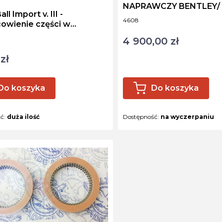
NT
NAPRAWCZY BENTLEY/
l Import v. III -
ROYCE 46-66
Kod produktu
4608
cowienie części w
niku
ktu
4 900,00 zł
Cena
zł
Do koszyka
Do koszyka
ść:
duża ilość
Dostępność:
na wyczerpaniu