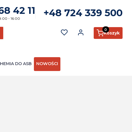
68 42 11
+48 724 339 500
8:00 - 16:00
Produkty w kosz
Koszyk
ć
zukaj
HEMIA DO ASB
NOWOŚCI