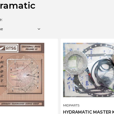
ramatic
 produktów
Domyślne
e:
ne
PRODUCENT
MIDPARTS
HYDRAMATIC MASTER K