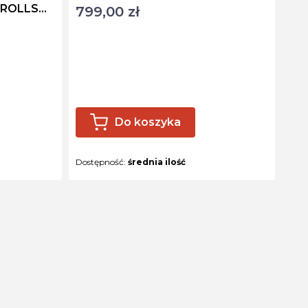
 ROLLS
799,00 zł
Cena
Do koszyka
Dostępność:
średnia ilość