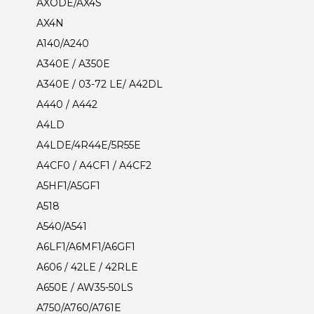
AXODE/AX4S
AX4N
A140/A240
A340E / A350E
A340E / 03-72 LE/ A42DL
A440 / A442
A4LD
A4LDE/4R44E/5R55E
A4CF0 / A4CF1 / A4CF2
A5HF1/A5GF1
A518
A540/A541
A6LF1/A6MF1/A6GF1
A606 / 42LE / 42RLE
A650E / AW35-50LS
A750/A760/A761E