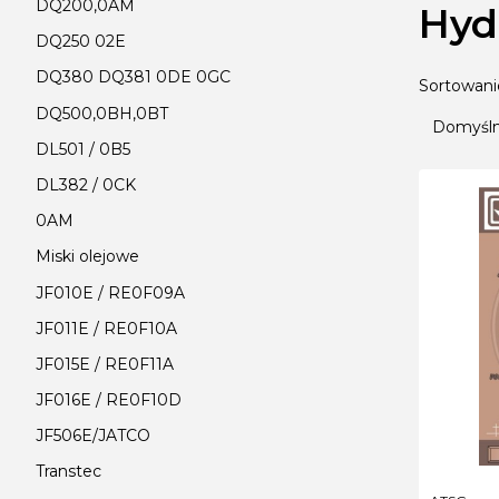
DQ200,0AM
Hyd
DQ250 02E
DQ380 DQ381 0DE 0GC
Lista
Sortowani
DQ500,0BH,0BT
Domyśl
DL501 / 0B5
DL382 / 0CK
0AM
Miski olejowe
JF010E / RE0F09A
JF011E / RE0F10A
JF015E / RE0F11A
JF016E / RE0F10D
JF506E/JATCO
Transtec