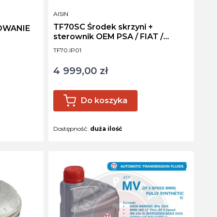
PRODUCENT
AISIN
TF70SC Środek skrzyni +
ROWANIE
sterownik OEM PSA / FIAT /
SUZUKI
Kod produktu
TF70.IP01
4 999,00 zł
Cena
Do koszyka
Dostępność:
duża ilość