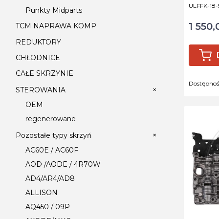
Kod produ
ULFFK-18-
Punkty Midparts
1 550,
Cena
TCM NAPRAWA KOMP
REDUKTORY
CHŁODNICE
CAŁE SKRZYNIE
Dostępno
+
STEROWANIA
OEM
regenerowane
+
Pozostałe typy skrzyń
AC60E / AC60F
AOD /AODE / 4R70W
AD4/AR4/AD8
ALLISON
AQ450 / 09P