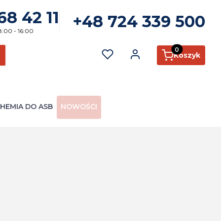
68 42 11
+48 724 339 500
8:00 - 16:00
Produkty w kosz
Koszyk
ć
zukaj
HEMIA DO ASB
NOWOŚCI