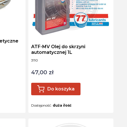
netyczne
ATF-MV Olej do skrzyni
automatycznej 1L
Kod produktu
3110
47,00 zł
Cena
Do koszyka
Dostępność:
duża ilość