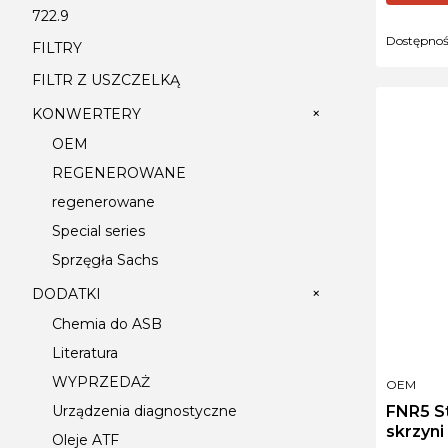
722.9
Dostępno
FILTRY
FILTR Z USZCZELKĄ
+
KONWERTERY
OEM
REGENEROWANE
regenerowane
Special series
Sprzęgła Sachs
+
DODATKI
Chemia do ASB
Literatura
WYPRZEDAŻ
PRODUCE
OEM
FNR5 S
Urządzenia diagnostyczne
skrzyn
Oleje ATF