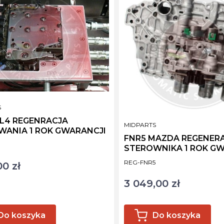
NT
S
NRACJA
PRODUCENT
MIDPARTS
WANIA 1 ROK GWARANCJI
FNR5 MAZDA REGENER
ktu
STEROWNIKA 1 ROK G
Kod produktu
REG-FNR5
00 zł
3 049,00 zł
Cena
Do koszyka
Do koszyka