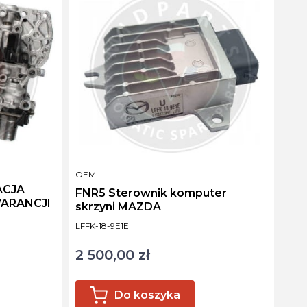
PRODUCENT
OEM
ACJA
FNR5 Sterownik komputer
WARANCJI
skrzyni MAZDA
Kod produktu
LFFK-18-9E1E
2 500,00 zł
Cena
Do koszyka