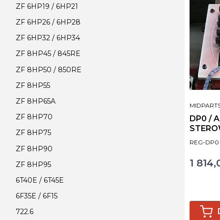
ZF 6HP19 / 6HP21
ZF 6HP26 / 6HP28
ZF 6HP32 / 6HP34
ZF 8HP45 / 845RE
ZF 8HP50 / 850RE
ZF 8HP55
ZF 8HP65A
PRODUCE
MIDPART
ZF 8HP70
DP0 / AL4 REGE
STERO
ZF 8HP75
Kod produ
REG-DP0
ZF 8HP90
1 814,
Cena
ZF 8HP95
6T40E / 6T45E
6F35E / 6F15
722.6