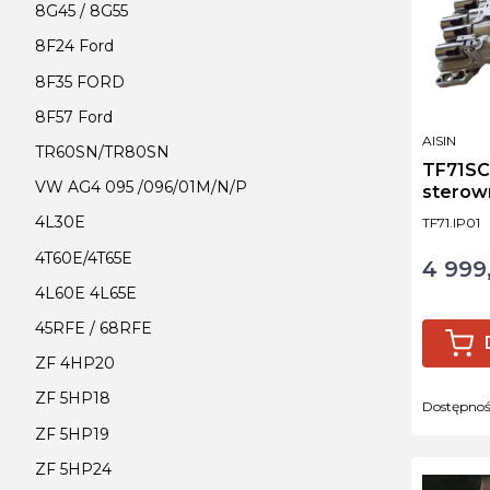
8G45 / 8G55
8F24 Ford
8F35 FORD
8F57 Ford
PRODUCE
AISIN
TR60SN/TR80SN
TF71SC 
VW AG4 095 /096/01M/N/P
sterown
SUZUKI
4L30E
Kod produ
TF71.IP01
4T60E/4T65E
4 999,
Cena
4L60E 4L65E
45RFE / 68RFE
ZF 4HP20
ZF 5HP18
Dostępno
ZF 5HP19
ZF 5HP24