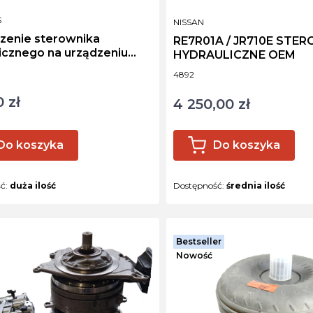
NT
S
PRODUCENT
NISSAN
zenie sterownika
RE7R01A / JR710E STE
icznego na urządzeniu
HYDRAULICZNE OEM
est
ktu
Kod produktu
4892
 zł
4 250,00 zł
Cena
Do koszyka
Do koszyka
ść:
duża ilość
Dostępność:
średnia ilość
Bestseller
Nowość