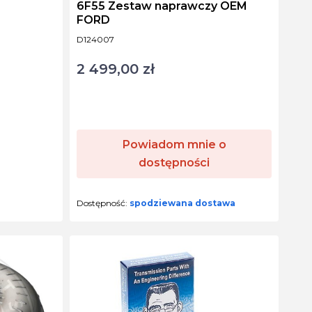
6F55 Zestaw naprawczy OEM
FORD
Kod produktu
D124007
2 499,00 zł
Cena
Powiadom mnie o
dostępności
Dostępność:
spodziewana dostawa