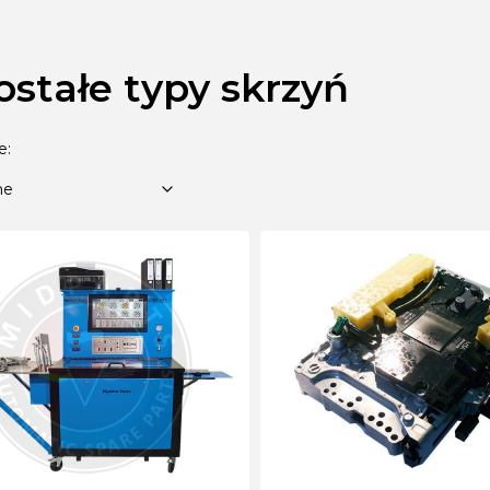
ostałe typy skrzyń
 produktów
Domyślne
e:
ne