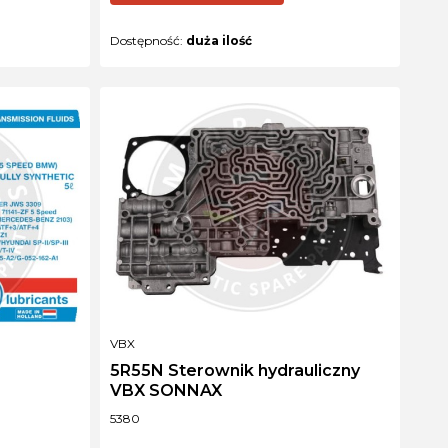
Dostępność:
duża ilość
PRODUCENT
VBX
5R55N Sterownik hydrauliczny
VBX SONNAX
Kod produktu
5380