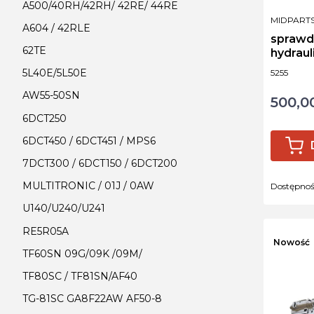
A500/40RH/42RH/ 42RE/ 44RE
PRODUCE
MIDPART
A604 / 42RLE
sprawd
62TE
hydraul
hydra t
Kod produ
5L40E/5L50E
5255
AW55-50SN
500,00
Cena
6DCT250
6DCT450 / 6DCT451 / MPS6
7DCT300 / 6DCT150 / 6DCT200
MULTITRONIC / 01J / 0AW
Dostępno
U140/U240/U241
RE5R05A
Nowość
TF60SN 09G/09K /09M/
TF80SC / TF81SN/AF40
TG-81SC GA8F22AW AF50-8