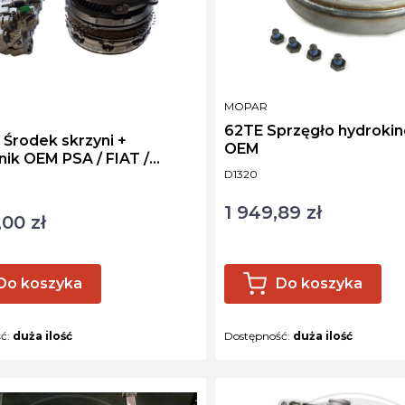
PRODUCENT
MOPAR
NT
62TE Sprzęgło hydroki
Środek skrzyni +
OEM
ik OEM PSA / FIAT /
Kod produktu
D1320
ktu
1 949,89 zł
Cena
00 zł
Do koszyka
Do koszyka
ść:
duża ilość
Dostępność:
duża ilość