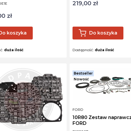
219,00 zł
Cena
ktu
9E1E
00 zł
Do koszyka
Do koszyka
ść:
duża ilość
Dostępność:
duża ilość
Bestseller
Nowość
PRODUCENT
FORD
10R80 Zestaw naprawc
FORD
Kod produktu