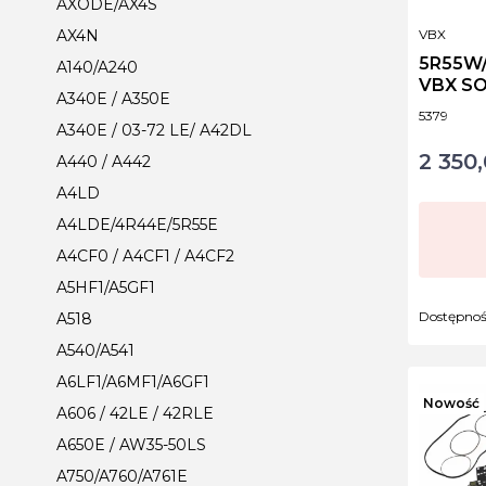
AXODE/AX4S
PRODUCE
VBX
AX4N
5R55W/
A140/A240
VBX S
A340E / A350E
Kod produ
5379
A340E / 03-72 LE/ A42DL
2 350,
Cena
A440 / A442
A4LD
A4LDE/4R44E/5R55E
A4CF0 / A4CF1 / A4CF2
A5HF1/A5GF1
Dostępno
A518
A540/A541
A6LF1/A6MF1/A6GF1
Nowość
A606 / 42LE / 42RLE
A650E / AW35-50LS
A750/A760/A761E