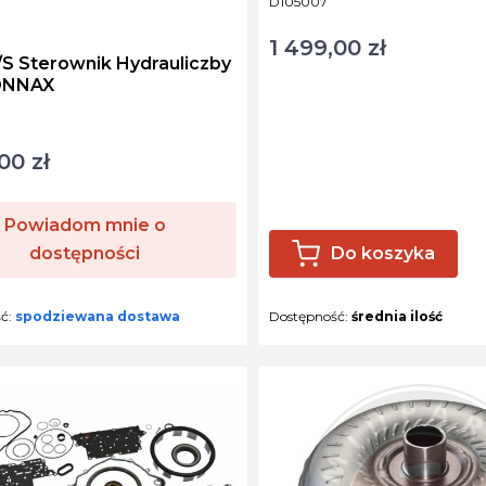
D105007
NT
1 499,00 zł
Cena
S Sterownik Hydrauliczby
ONNAX
ktu
00 zł
Powiadom mnie o
dostępności
Do koszyka
ść:
spodziewana dostawa
Dostępność:
średnia ilość