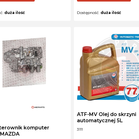
ść:
duża ilość
Dostępność:
duża ilość
ATF-MV Olej do skrzyni
NT
automatycznej 5L
terownik komputer
Kod produktu
3111
i MAZDA