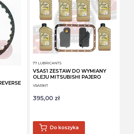
PRODUCENT
77 LUBRICANTS
V5A51 ZESTAW DO WYMIANY
OLEJU MITSUBISHI PAJERO
REVERSE
Kod produktu
V5A51KIT
395,00 zł
Cena
Do koszyka