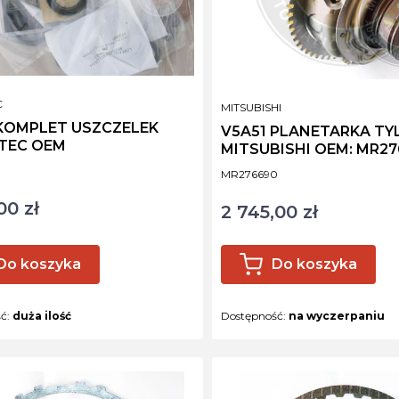
NT
C
PRODUCENT
MITSUBISHI
 KOMPLET USZCZELEK
V5A51 PLANETARKA TY
TEC OEM
MITSUBISHI OEM: MR2
ktu
Kod produktu
MR276690
00 zł
2 745,00 zł
Cena
Do koszyka
Do koszyka
ść:
duża ilość
Dostępność:
na wyczerpaniu