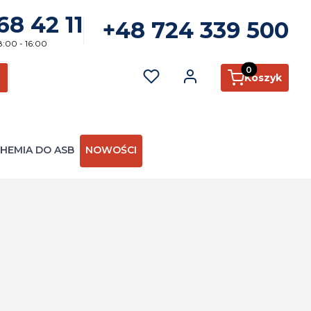
68 42 11
+48 724 339 500
8:00 - 16:00
Produkty w kosz
Koszyk
ć
zukaj
HEMIA DO ASB
NOWOŚCI