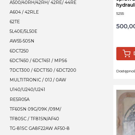
A500/40RH/42RH/ 42RE/ 44RE
hydraul
hydra t
A604 / 42RLE
Kod produ
5255
62TE
500,00
Cena
5L40E/5L50E
AW55-50SN
6DCT250
6DCT450 / 6DCT451 / MPS6
7DCT300 / 6DCT150 / 6DCT200
Dostępno
MULTITRONIC / 01J / 0AW
U140/U240/U241
RE5R05A
TF60SN 09G/09K /09M/
TF80SC / TF81SN/AF40
TG-81SC GA8F22AW AF50-8