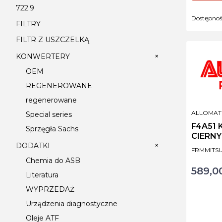
722.9
Dostępno
FILTRY
FILTR Z USZCZELKĄ
+
KONWERTERY
OEM
REGENEROWANE
regenerowane
PRODUCE
ALLOMAT
Special series
F4A51
Sprzęgła Sachs
CIERNY
+
DODATKI
Kod produ
FRMMITSU
Chemia do ASB
589,00
Cena
Literatura
WYPRZEDAŻ
Urządzenia diagnostyczne
Oleje ATF