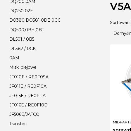
DQ200,0AM
V5A
DQ250 02E
DQ380 DQ381 0DE 0GC
Lista
Sortowani
DQ500,0BH,0BT
Domyśl
DL501 / 0B5
DL382 / 0CK
0AM
Miski olejowe
JF010E / RE0F09A
JF011E / RE0F10A
JF015E / RE0F11A
JF016E / RE0F10D
JF506E/JATCO
PRODUCE
MIDPART
Transtec
sprawd