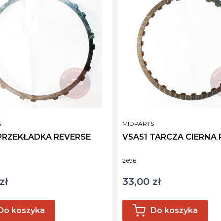
NT
PRODUCENT
S
MIDPARTS
PRZEKŁADKA REVERSE
V5A51 TARCZA CIERNA 
ktu
Kod produktu
2696
zł
33,00 zł
Cena
Do koszyka
Do koszyka