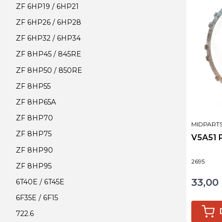
ZF 6HP19 / 6HP21
ZF 6HP26 / 6HP28
ZF 6HP32 / 6HP34
ZF 8HP45 / 845RE
ZF 8HP50 / 850RE
ZF 8HP55
ZF 8HP65A
ZF 8HP70
PRODUCE
MIDPART
ZF 8HP75
V5A51 
ZF 8HP90
Kod produ
2695
ZF 8HP95
33,00 
Cena
6T40E / 6T45E
6F35E / 6F15
722.6