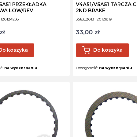
5A51 PRZEKŁADKA
V4A51/V5A51 TARCZA C
WA LOW/REV
2ND BRAKE
ktu
Kod produktu
1120124258
3563_20131120121819
zł
33,00 zł
Cena
Do koszyka
Do koszyka
ść:
na wyczerpaniu
Dostępność:
na wyczerpaniu