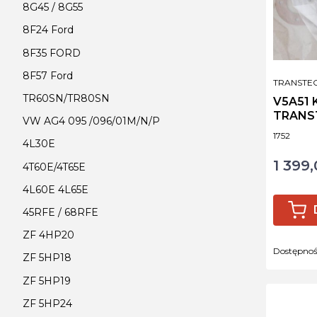
8G45 / 8G55
8F24 Ford
8F35 FORD
8F57 Ford
PRODUCE
TRANSTE
TR60SN/TR80SN
V5A51
TRANS
VW AG4 095 /096/01M/N/P
Kod produ
1752
4L30E
1 399,
Cena
4T60E/4T65E
4L60E 4L65E
45RFE / 68RFE
ZF 4HP20
Dostępno
ZF 5HP18
ZF 5HP19
ZF 5HP24