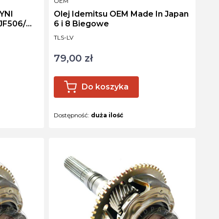
PRODUCENT
OEM
YNI
Olej Idemitsu OEM Made In Japan
JF506/
6 i 8 Biegowe
Kod produktu
TLS-LV
79,00 zł
Cena
Do koszyka
Dostępność:
duża ilość