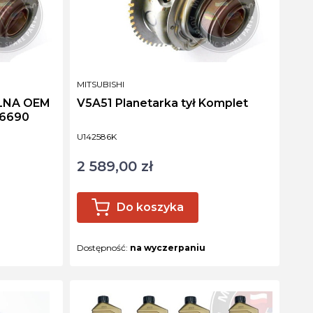
PRODUCENT
MITSUBISHI
LNA OEM
V5A51 Planetarka tył Komplet
76690
Kod produktu
U142586K
2 589,00 zł
Cena
Do koszyka
Dostępność:
na wyczerpaniu