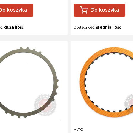
Do koszyka
Do koszyka
ść:
duża ilość
Dostępność:
średnia ilość
NT
PRODUCENT
ALTO