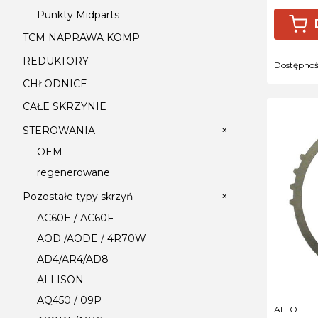
Punkty Midparts
TCM NAPRAWA KOMP
REDUKTORY
Dostępno
CHŁODNICE
CAŁE SKRZYNIE
+
STEROWANIA
OEM
regenerowane
+
Pozostałe typy skrzyń
AC60E / AC60F
AOD /AODE / 4R70W
AD4/AR4/AD8
ALLISON
AQ450 / 09P
PRODUCE
ALTO