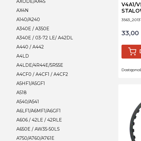
AXODE/AX4S
V4A1/V
AX4N
STALO
Kod produ
A140/A240
3563_2013
A340E / A350E
33,00 
Cena
A340E / 03-72 LE/ A42DL
A440 / A442
A4LD
A4LDE/4R44E/5R55E
Dostępno
A4CF0 / A4CF1 / A4CF2
A5HF1/A5GF1
A518
A540/A541
A6LF1/A6MF1/A6GF1
A606 / 42LE / 42RLE
A650E / AW35-50LS
A750/A760/A761E