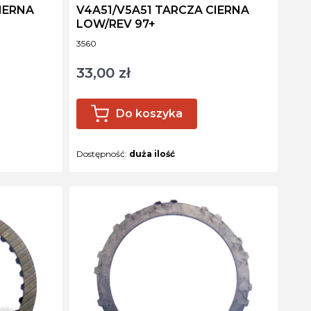
IERNA
V4A51/V5A51 TARCZA CIERNA
LOW/REV 97+
Kod produktu
3560
33,00 zł
Cena
Do koszyka
Dostępność:
duża ilość