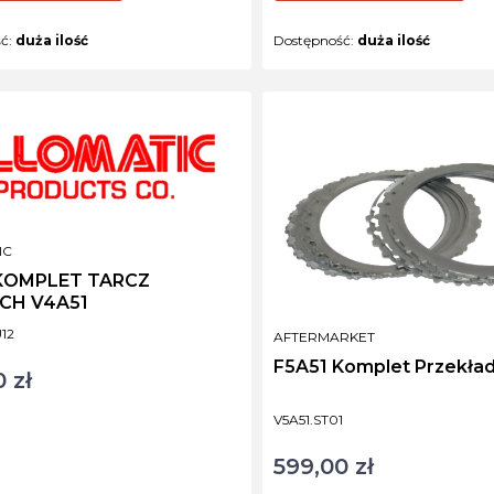
ść:
duża ilość
Dostępność:
duża ilość
NT
IC
 KOMPLET TARCZ
CH V4A51
ktu
12
PRODUCENT
AFTERMARKET
F5A51 Komplet Przekła
 zł
Kod produktu
V5A51.ST01
599,00 zł
Cena