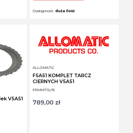
Dostępność:
duża ilość
PRODUCENT
ALLOMATIC
F5A51 KOMPLET TARCZ
CIERNYCH V5A51
Kod produktu
FRMMITSU15
dek V5A51
789,00 zł
Cena