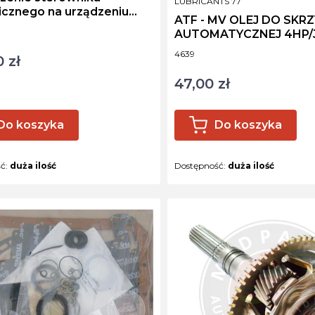
PRODUCENT
LUBRICANTS 77
icznego na urządzeniu
ATF - MV OLEJ DO SKRZ
est
ktu
AUTOMATYCZNEJ 4HP/
TIV/ AISIN / Z1
Kod produktu
4639
 zł
47,00 zł
Cena
Do koszyka
Do koszyka
ść:
duża ilość
Dostępność:
duża ilość