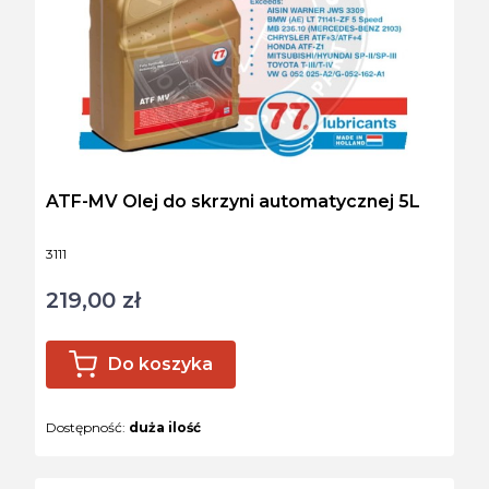
ATF-MV Olej do skrzyni automatycznej 5L
Kod produktu
3111
219,00 zł
Cena
Do koszyka
Dostępność:
duża ilość