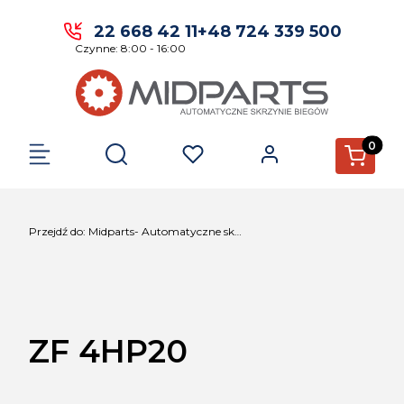
22 668 42 11
+48 724 339 500
Czynne: 8:00 - 16:00
Produkty 
Otwórz wyszukiwarkę
Przejdź do:
Midparts- Automatyczne skrzynie biegów.
ZF 4HP20