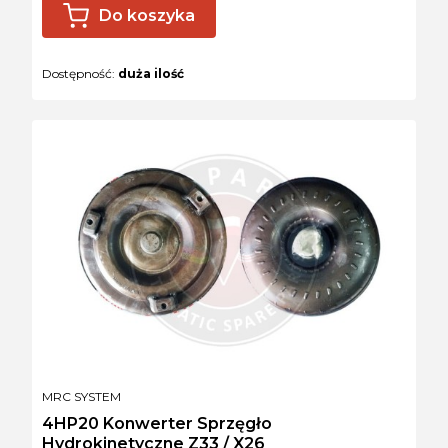
Do koszyka
Dostępność:
duża ilość
PRODUCENT
MRC SYSTEM
4HP20 Konwerter Sprzęgło
Hydrokinetyczne Z33 / X26