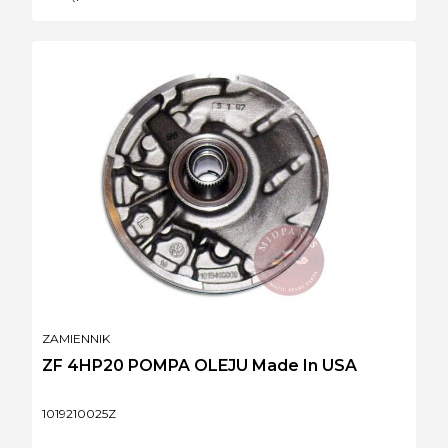
PRODUCENT
ZAMIENNIK
ZF 4HP20 POMPA OLEJU Made In USA
Kod produktu
1019210025Z