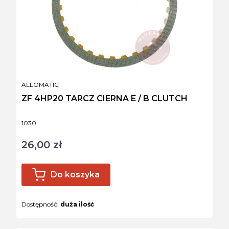
PRODUCENT
ALLOMATIC
ZF 4HP20 TARCZ CIERNA E / B CLUTCH
Kod produktu
1030
26,00 zł
Cena
Do koszyka
Dostępność:
duża ilość