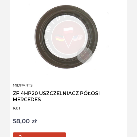
PRODUCENT
MIDPARTS
ZF 4HP20 USZCZELNIACZ PÓŁOSI
MERCEDES
Kod produktu
1681
58,00 zł
Cena