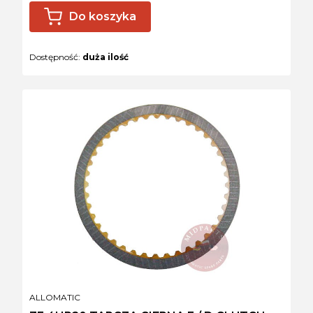
Do koszyka
Dostępność:
duża ilość
PRODUCENT
ALLOMATIC