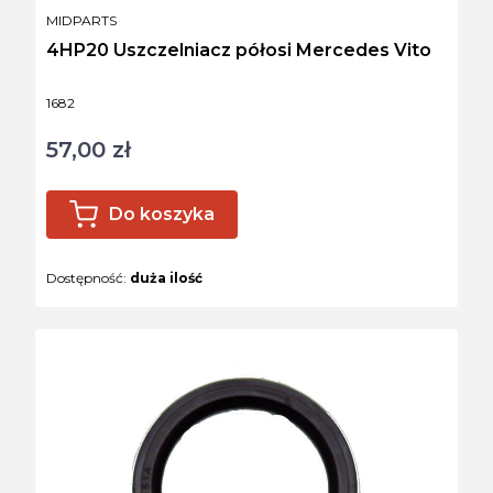
PRODUCENT
MIDPARTS
4HP20 Uszczelniacz półosi Mercedes Vito
Kod produktu
1682
57,00 zł
Cena
Do koszyka
Dostępność:
duża ilość