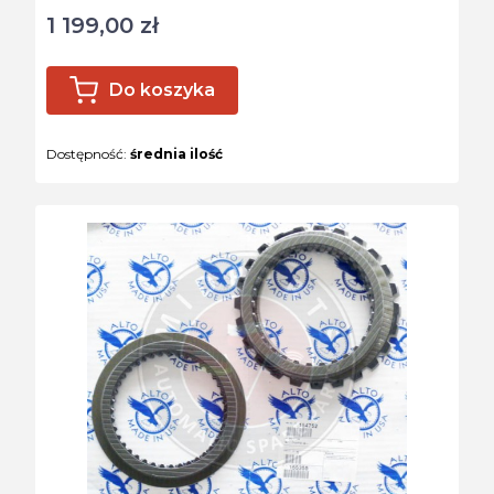
1 199,00 zł
Cena
Do koszyka
Dostępność:
średnia ilość