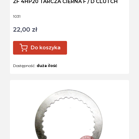
ZF 4HP20 TARCZA CIERNA F / D CLUTCH
Kod produktu
1031
22,00 zł
Cena
Do koszyka
Dostępność:
duża ilość