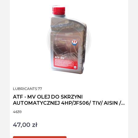
PRODUCENT
LUBRICANTS 77
ATF - MV OLEJ DO SKRZYNI
AUTOMATYCZNEJ 4HP/JF506/ TIV/ AISIN /
Z1
Kod produktu
4639
47,00 zł
Cena