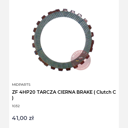
PRODUCENT
MIDPARTS
ZF 4HP20 TARCZA CIERNA BRAKE ( Clutch C
)
Kod produktu
1032
41,00 zł
Cena