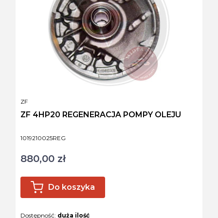
PRODUCENT
ZF
ZF 4HP20 REGENERACJA POMPY OLEJU
Kod produktu
1019210025REG
880,00 zł
Cena
Do koszyka
Dostępność:
duża ilość