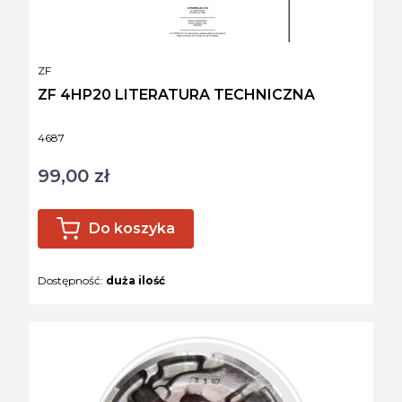
PRODUCENT
ZF
ZF 4HP20 LITERATURA TECHNICZNA
Kod produktu
4687
99,00 zł
Cena
Do koszyka
Dostępność:
duża ilość