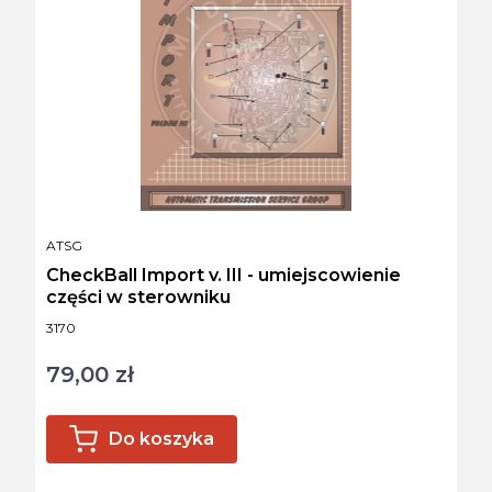
PRODUCENT
ATSG
CheckBall Import v. III - umiejscowienie
części w sterowniku
Kod produktu
3170
79,00 zł
Cena
Do koszyka