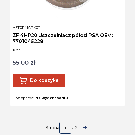
PRODUCENT
AFTERMARKET
ZF 4HP20 Uszczelniacz półosi PSA OEM:
7701045228
Kod produktu
1683
55,00 zł
Cena
Do koszyka
Dostępność:
na wyczerpaniu
Strona
z 2