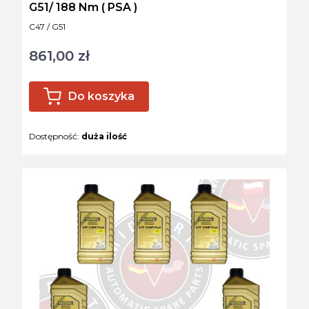
G51/ 188 Nm ( PSA )
Kod produktu
C47 / G51
861,00 zł
Cena
Do koszyka
Dostępność:
duża ilość