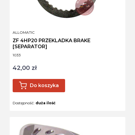
PRODUCENT
ALLOMATIC
ZF 4HP20 PRZEKLADKA BRAKE
[SEPARATOR]
Kod produktu
1033
42,00 zł
Cena
Do koszyka
Dostępność:
duża ilość