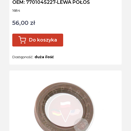
OEM: 7701045227-LEWA PÓŁOŚ
Kod produktu
1684
56,00 zł
Cena
Do koszyka
Dostępność:
duża ilość