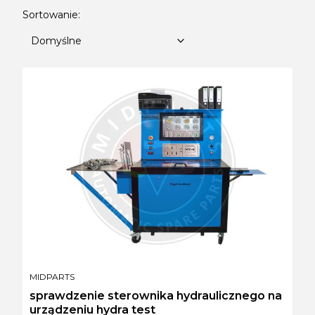
Lista produktów
Domyślne
Sortowanie:
Domyślne
PRODUCENT
MIDPARTS
sprawdzenie sterownika hydraulicznego na
urządzeniu hydra test