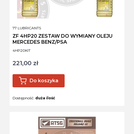
PRODUCENT
77 LUBRICANTS
ZF 4HP20 ZESTAW DO WYMIANY OLEJU
MERCEDES BENZ/PSA
Kod produktu
4HP20KIT
221,00 zł
Cena
Do koszyka
Dostępność:
duża ilość