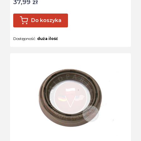
37,99 zł
Cena
Do koszyka
Dostępność:
duża ilość