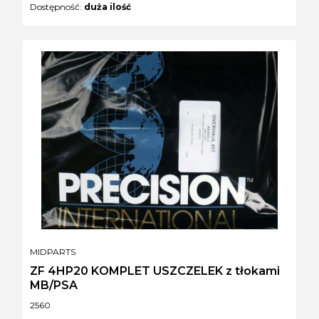
Dostępność:
duża ilość
PRODUCENT
MIDPARTS
ZF 4HP20 KOMPLET USZCZELEK z tłokami
MB/PSA
Kod produktu
2560