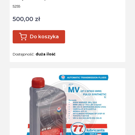
Kod produktu
5255
500,00 zł
Cena
Do koszyka
Dostępność:
duża ilość