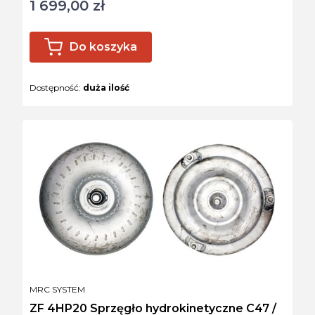
1 699,00 zł
Cena
Do koszyka
Dostępność:
duża ilość
PRODUCENT
MRC SYSTEM
ZF 4HP20 Sprzęgło hydrokinetyczne C47 /