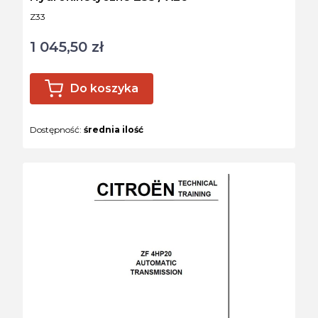
Kod produktu
Z33
1 045,50 zł
Cena
Do koszyka
Dostępność:
średnia ilość