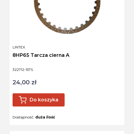
PRODUCENT
LINTEX
8HP65 Tarcza cierna A
Kod produktu
322712-157S
24,00 zł
Cena
Do koszyka
Dostępność:
duża ilość