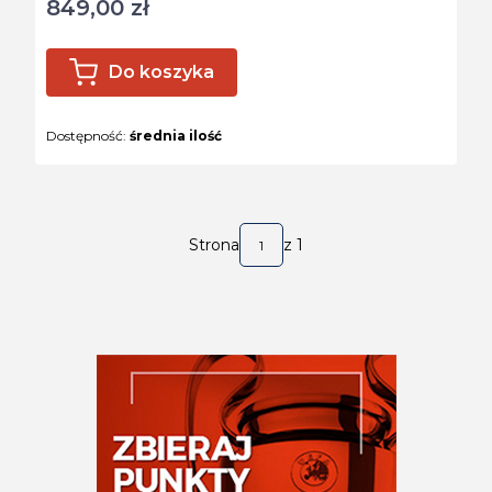
849,00 zł
Cena
Do koszyka
Dostępność:
średnia ilość
Strona
z 1