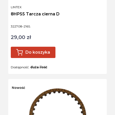
PRODUCENT
LINTEX
8HP55 Tarcza cierna D
Kod produktu
322708-216S.
29,00 zł
Cena
Do koszyka
Dostępność:
duża ilość
Nowość