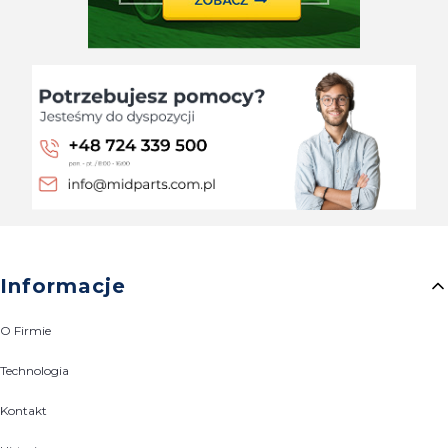
Linki w stopce
Informacje
O Firmie
Technologia
Kontakt