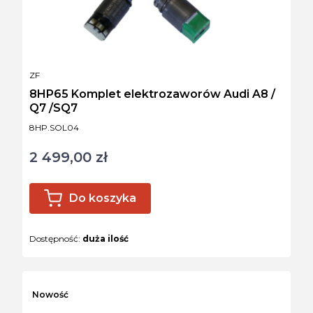
PRODUCENT
ZF
8HP65 Komplet elektrozaworów Audi A8 /
Q7 /SQ7
Kod produktu
8HP.SOL04
2 499,00 zł
Cena
Do koszyka
Dostępność:
duża ilość
Nowość