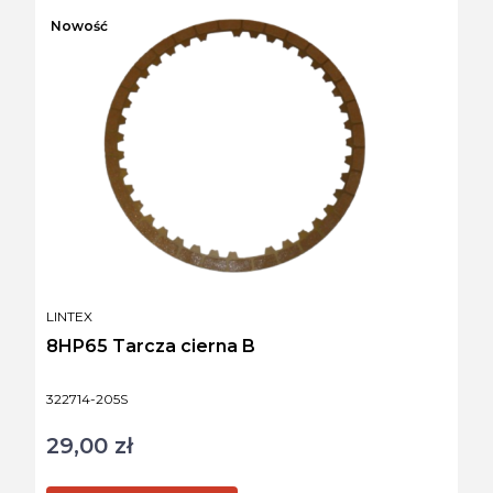
Nowość
PRODUCENT
LINTEX
8HP65 Tarcza cierna B
Kod produktu
322714-205S
29,00 zł
Cena