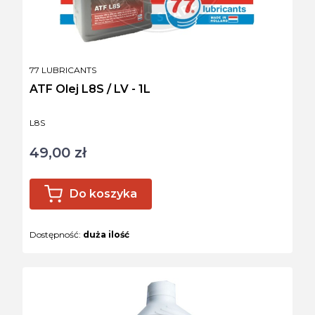
PRODUCENT
77 LUBRICANTS
ATF Olej L8S / LV - 1L
Kod produktu
L8S
49,00 zł
Cena
Do koszyka
Dostępność:
duża ilość