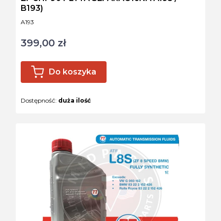
B193)
Kod produktu
A193
399,00 zł
Cena
Do koszyka
Dostępność:
duża ilość