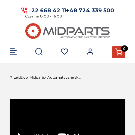
22 668 42 11
+48 724 339 500
Czynne: 8:00 - 16:00
Produkty 
Otwórz wyszukiwarkę
Przejdź do:
Midparts- Automatyczne skrzynie biegów.