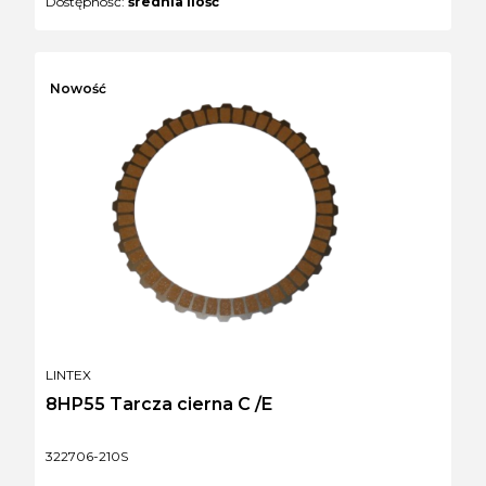
Dostępność:
średnia ilość
Nowość
PRODUCENT
LINTEX
8HP55 Tarcza cierna C /E
Kod produktu
322706-210S