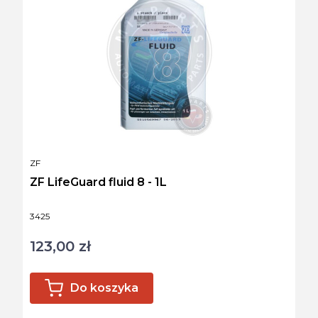
PRODUCENT
ZF
ZF LifeGuard fluid 8 - 1L
Kod produktu
3425
123,00 zł
Cena
Do koszyka