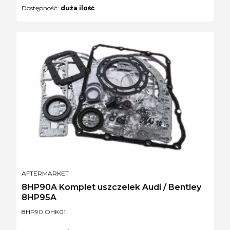
Dostępność:
duża ilość
PRODUCENT
AFTERMARKET
8HP90A Komplet uszczelek Audi / Bentley
8HP95A
Kod produktu
8HP90.OHK01