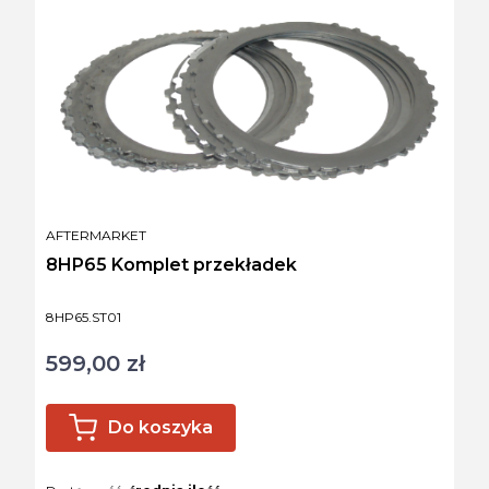
PRODUCENT
AFTERMARKET
8HP65 Komplet przekładek
Kod produktu
8HP65.ST01
599,00 zł
Cena
Do koszyka