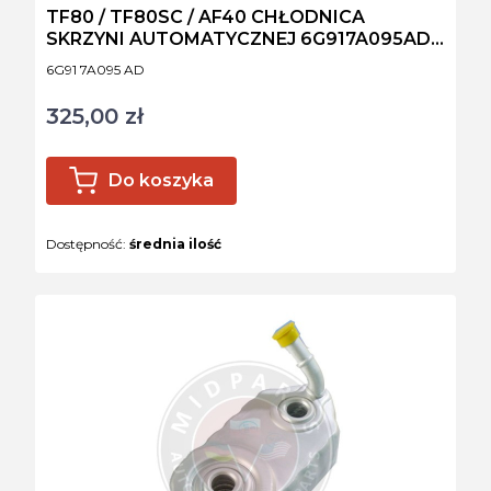
TF80 / TF80SC / AF40 CHŁODNICA
SKRZYNI AUTOMATYCZNEJ 6G917A095AD /
30792231
Kod produktu
6G91 7A095 AD
325,00 zł
Cena
Do koszyka
Dostępność:
średnia ilość