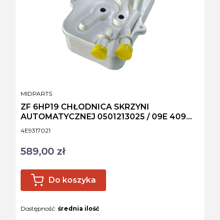
PRODUCENT
MIDPARTS
ZF 6HP19 CHŁODNICA SKRZYNI
AUTOMATYCZNEJ 0501213025 / 09E 409
061
Kod produktu
4E9317021
589,00 zł
Cena
Do koszyka
Dostępność:
średnia ilość