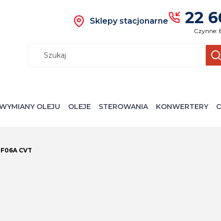
22 6
Sklepy stacjonarne
Czynne: 
Wyczyś
S
WYMIANY OLEJU
OLEJE
STEROWANIA
KONWERTERY
C
F06A CVT