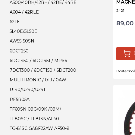
MAGNE
A500/40RH/42RH/ 42RE/ 44RE
3/8"
Kod produ
2421
A604 / 42RLE
62TE
89,00 
Cena
5L40E/5L50E
AW55-50SN
6DCT250
6DCT450 / 6DCT451 / MPS6
7DCT300 / 6DCT150 / 6DCT200
Dostępno
MULTITRONIC / 01J / 0AW
U140/U240/U241
RE5R05A
TF60SN 09G/09K /09M/
TF80SC / TF81SN/AF40
TG-81SC GA8F22AW AF50-8