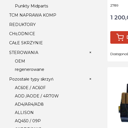
Kod produ
2789
Punkty Midparts
TCM NAPRAWA KOMP
1 200,
Cena
REDUKTORY
CHŁODNICE
CAŁE SKRZYNIE
+
STEROWANIA
Dostępno
OEM
regenerowane
+
Pozostałe typy skrzyń
AC60E / AC60F
AOD /AODE / 4R70W
AD4/AR4/AD8
ALLISON
AQ450 / 09P