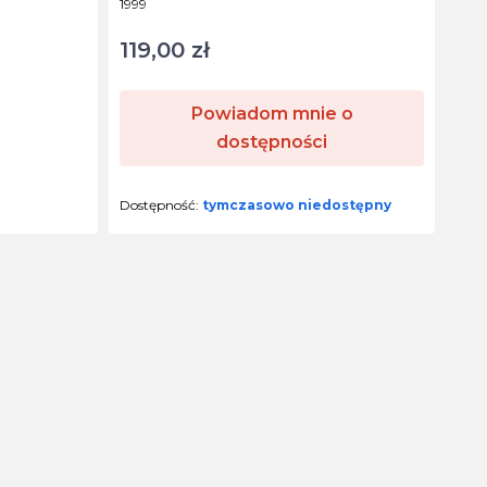
Kod produktu
1999
119,00 zł
Cena
Powiadom mnie o
dostępności
Dostępność:
tymczasowo niedostępny