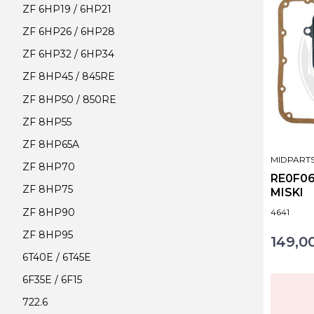
ZF 6HP19 / 6HP21
ZF 6HP26 / 6HP28
ZF 6HP32 / 6HP34
ZF 8HP45 / 845RE
ZF 8HP50 / 850RE
ZF 8HP55
ZF 8HP65A
PRODUCE
MIDPART
ZF 8HP70
RE0F06
ZF 8HP75
MISKI
Kod produ
ZF 8HP90
4641
ZF 8HP95
149,00
Cena
6T40E / 6T45E
6F35E / 6F15
722.6