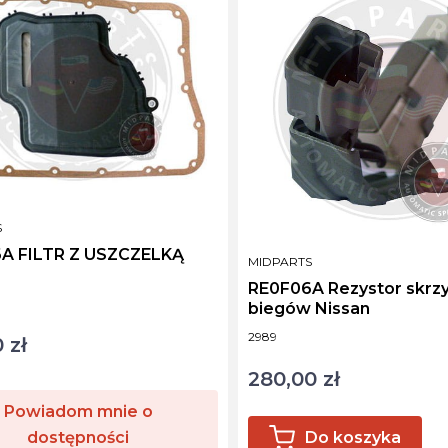
NT
S
A FILTR Z USZCZELKĄ
PRODUCENT
MIDPARTS
RE0F06A Rezystor skrzy
ktu
biegów Nissan
Kod produktu
2989
 zł
280,00 zł
Cena
Powiadom mnie o
dostępności
Do koszyka