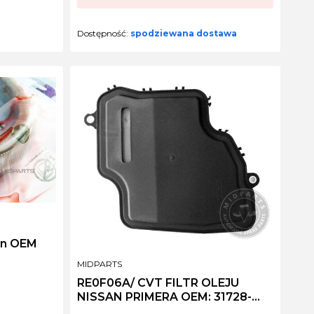
Dostępność:
spodziewana dostawa
an OEM
PRODUCENT
MIDPARTS
RE0F06A/ CVT FILTR OLEJU
NISSAN PRIMERA OEM: 31728-
8E000