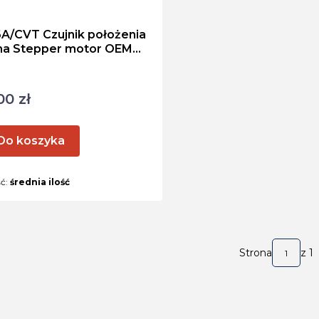
NT
A/CVT Czujnik położenia
ha Stepper motor OEM
8E002
ktu
00 zł
Do koszyka
ść:
średnia ilość
Strona
z 1