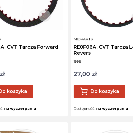
NT
PRODUCENT
S
MIDPARTS
A, CVT Tarcza Forward
RE0F06A, CVT Tarcza 
Revers
ktu
Kod produktu
1998
zł
27,00 zł
Cena
Do koszyka
Do koszyka
ść:
na wyczerpaniu
Dostępność:
na wyczerpaniu