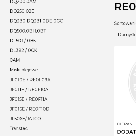
DQ200,0AM
RE0
DQ250 02E
DQ380 DQ381 0DE 0GC
Lista
Sortowani
DQ500,0BH,0BT
Domyśl
DL501 / 0B5
DL382 / 0CK
0AM
Miski olejowe
JF010E / RE0F09A
JF011E / RE0F10A
JF015E / RE0F11A
JF016E / RE0F10D
JF506E/JATCO
PRODUCE
FILTRAN
Transtec
DODAT