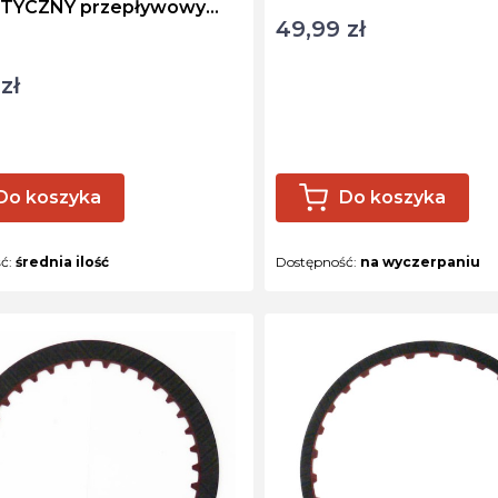
TYCZNY przepływowy
49,99 zł
Cena
ktu
zł
Do koszyka
Do koszyka
ść:
średnia ilość
Dostępność:
na wyczerpaniu