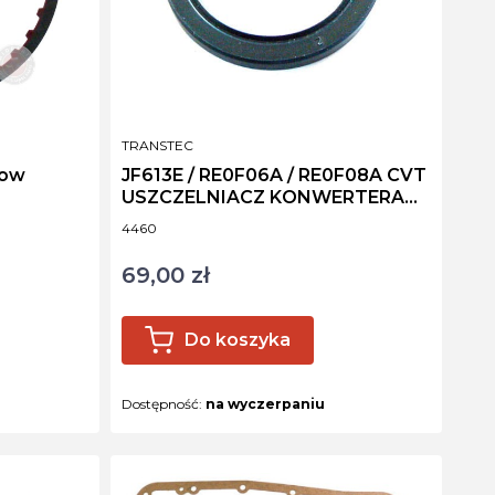
PRODUCENT
TRANSTEC
Low
JF613E / RE0F06A / RE0F08A CVT
USZCZELNIACZ KONWERTERA
313758E002
Kod produktu
4460
69,00 zł
Cena
Do koszyka
Dostępność:
na wyczerpaniu