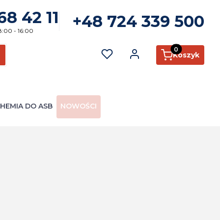
68 42 11
+48 724 339 500
8:00 - 16:00
Produkty w kosz
Koszyk
ć
zukaj
HEMIA DO ASB
NOWOŚCI