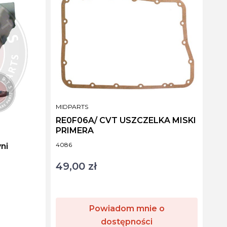
PRODUCENT
MIDPARTS
RE0F06A/ CVT USZCZELKA MISKI
PRIMERA
Kod produktu
4086
ni
49,00 zł
Cena
Powiadom mnie o
dostępności