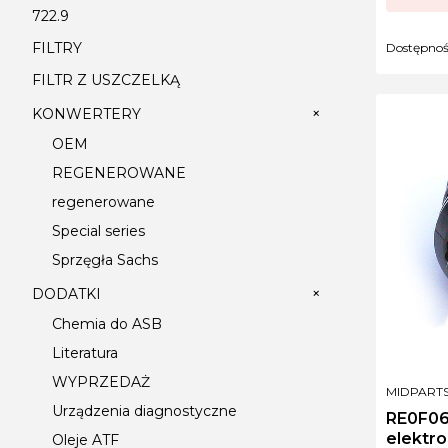
722.9
FILTRY
Dostępno
FILTR Z USZCZELKĄ
+
KONWERTERY
OEM
REGENEROWANE
regenerowane
Special series
Sprzęgła Sachs
+
DODATKI
Chemia do ASB
Literatura
WYPRZEDAŻ
PRODUCE
MIDPART
Urządzenia diagnostyczne
RE0F06
elektr
Oleje ATF