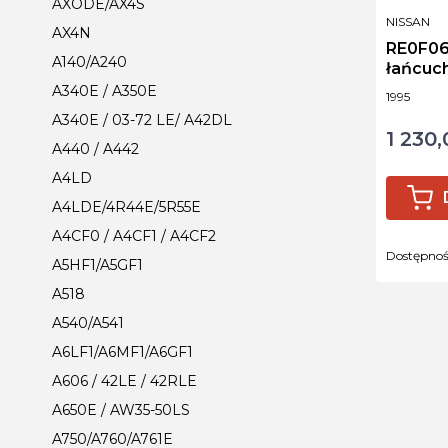
AXODE/AX4S
PRODUCE
NISSAN
AX4N
RE0F06
A140/A240
łańcuc
31947-
A340E / A350E
Kod produ
1995
A340E / 03-72 LE/ A42DL
1 230,
Cena
A440 / A442
A4LD
A4LDE/4R44E/5R55E
A4CF0 / A4CF1 / A4CF2
Dostępno
A5HF1/A5GF1
A518
A540/A541
A6LF1/A6MF1/A6GF1
A606 / 42LE / 42RLE
A650E / AW35-50LS
A750/A760/A761E