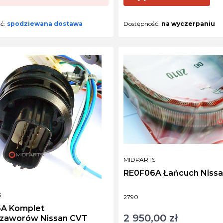
ść:
spodziewana dostawa
Dostępność:
na wyczerpaniu
PRODUCENT
MIDPARTS
RE0F06A Łańcuch Niss
NT
S
Kod produktu
2790
A Komplet
2 950,00 zł
Cena
ozaworów Nissan CVT