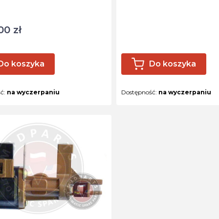
ktu
00 zł
Do koszyka
Do koszyka
ść:
na wyczerpaniu
Dostępność:
na wyczerpaniu