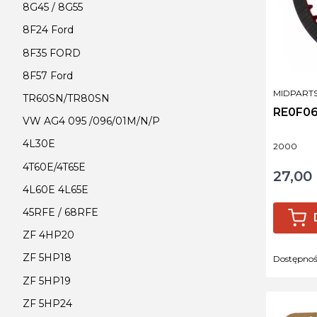
8G45 / 8G55
8F24 Ford
8F35 FORD
8F57 Ford
PRODUCE
MIDPART
TR60SN/TR80SN
RE0F06
VW AG4 095 /096/01M/N/P
4L30E
Kod produ
2000
4T60E/4T65E
27,00 
Cena
4L60E 4L65E
45RFE / 68RFE
ZF 4HP20
ZF 5HP18
Dostępno
ZF 5HP19
ZF 5HP24