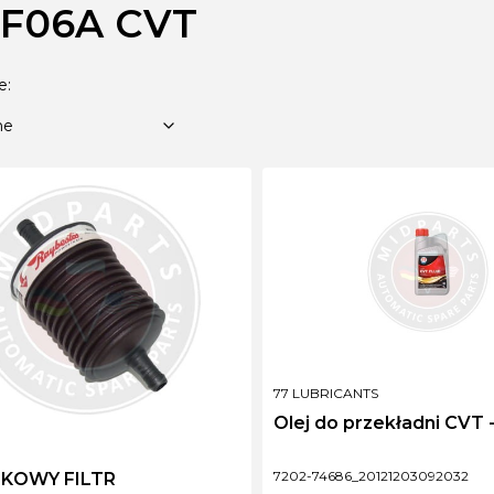
F06A CVT
 produktów
Domyślne
e:
ne
PRODUCENT
77 LUBRICANTS
Olej do przekładni CVT 
NT
Kod produktu
7202-74686_20121203092032
KOWY FILTR