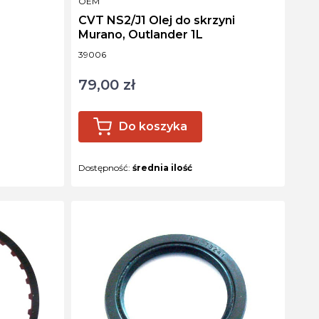
PRODUCENT
OEM
CVT NS2/J1 Olej do skrzyni
Murano, Outlander 1L
Kod produktu
39006
79,00 zł
Cena
Do koszyka
Dostępność:
średnia ilość