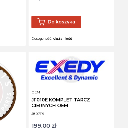
Do koszyka
Dostępność:
duża ilość
PRODUCENT
OEM
JF010E KOMPLET TARCZ
CIERNYCH OEM
Kod produktu
J807119
199,00 zł
Cena