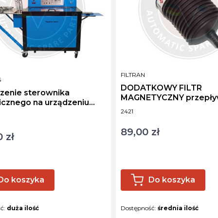
PRODUCENT
FILTRAN
NT
S
DODATKOWY FILTR
zenie sterownika
MAGNETYCZNY przepł
icznego na urządzeniu
3/8"
Kod produktu
2421
est
ktu
89,00 zł
Cena
 zł
Do koszyka
Do koszyka
ść:
duża ilość
Dostępność:
średnia ilość