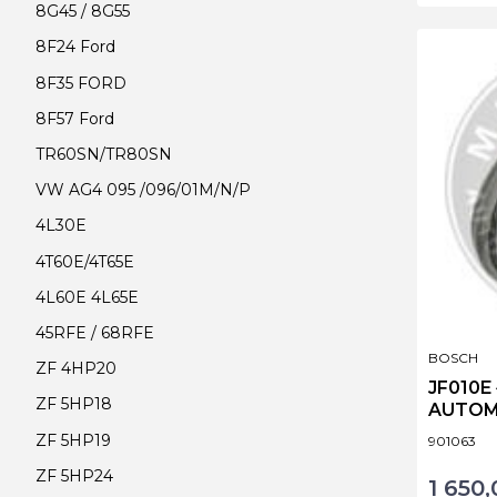
8G45 / 8G55
8F24 Ford
8F35 FORD
8F57 Ford
TR60SN/TR80SN
VW AG4 095 /096/01M/N/P
4L30E
4T60E/4T65E
4L60E 4L65E
45RFE / 68RFE
PRODUCE
BOSCH
ZF 4HP20
JF010E
ZF 5HP18
ZF 5HP19
Kod produ
901063
ZF 5HP24
1 650,
Cena