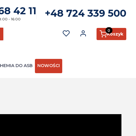
68 42 11
+48 724 339 500
8:00 - 16:00
Produkty w kosz
Koszyk
ć
zukaj
HEMIA DO ASB
NOWOŚCI