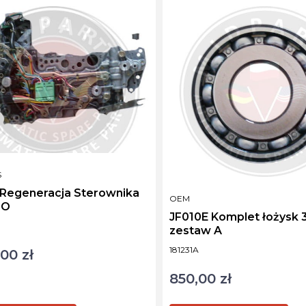
NT
S
 Regeneracja Sterownika
PRODUCENT
OEM
NO
JF010E Komplet łożysk 3
ktu
zestaw A
Kod produktu
181231A
00 zł
850,00 zł
Cena