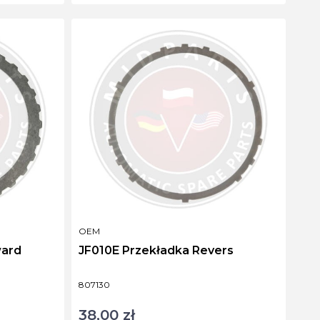
PRODUCENT
OEM
rward
JF010E Przekładka Revers
Kod produktu
807130
38,00 zł
Cena