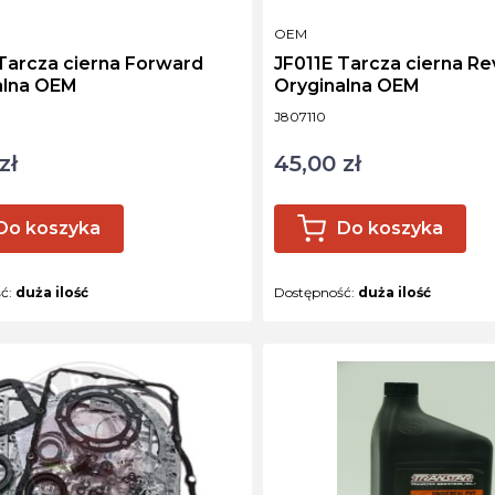
NT
PRODUCENT
OEM
JF011E Tarcza cierna Revers
alna OEM
Oryginalna OEM
ktu
Kod produktu
J807110
zł
45,00 zł
Cena
Do koszyka
Do koszyka
ść:
duża ilość
Dostępność:
duża ilość