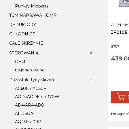
Punkty Midparts
TCM NAPRAWA KOMP
REDUKTORY
PRODUCE
AFTERMA
JF010E
CHŁODNICE
CAŁE SKRZYNIE
Kod produ
2787
+
STEROWANIA
439,00
Cena
OEM
regenerowane
+
Pozostałe typy skrzyń
AC60E / AC60F
AOD /AODE / 4R70W
AD4/AR4/AD8
ALLISON
Dostępno
AQ450 / 09P