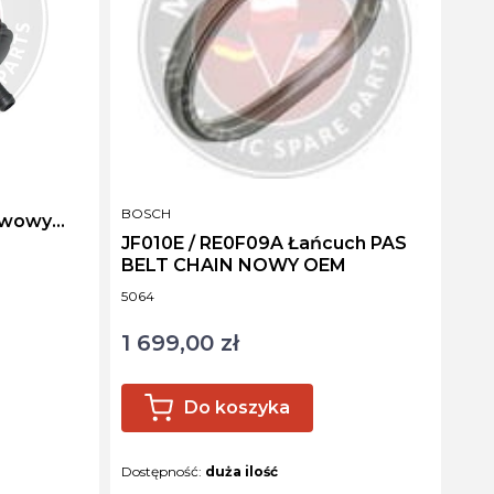
PRODUCENT
BOSCH
ywowy
JF010E / RE0F09A Łańcuch PAS
BELT CHAIN NOWY OEM
Kod produktu
5064
1 699,00 zł
Cena
Do koszyka
Dostępność:
duża ilość