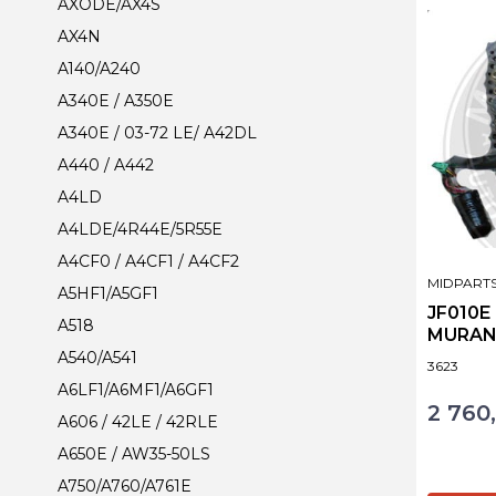
AXODE/AX4S
AX4N
A140/A240
A340E / A350E
A340E / 03-72 LE/ A42DL
A440 / A442
A4LD
A4LDE/4R44E/5R55E
A4CF0 / A4CF1 / A4CF2
PRODUCE
MIDPART
A5HF1/A5GF1
JF010E
A518
MURA
A540/A541
Kod produ
3623
A6LF1/A6MF1/A6GF1
2 760,
Cena
A606 / 42LE / 42RLE
A650E / AW35-50LS
A750/A760/A761E