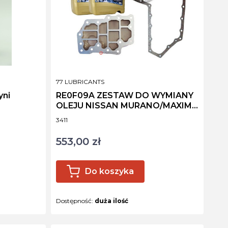
PRODUCENT
77 LUBRICANTS
yni
RE0F09A ZESTAW DO WYMIANY
OLEJU NISSAN MURANO/MAXIMA
JF010E
Kod produktu
3411
553,00 zł
Cena
Do koszyka
Dostępność:
duża ilość