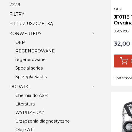
722.9
PRODUCE
OEM
FILTRY
JF011E Tarcza cierna Forward
Orygin
FILTR Z USZCZELKĄ
Kod produ
J807108
+
KONWERTERY
OEM
32,00 
Cena
REGENEROWANE
regenerowane
Special series
Sprzęgła Sachs
Dostępno
+
DODATKI
Chemia do ASB
Literatura
WYPRZEDAŻ
Urządzenia diagnostyczne
Oleje ATF