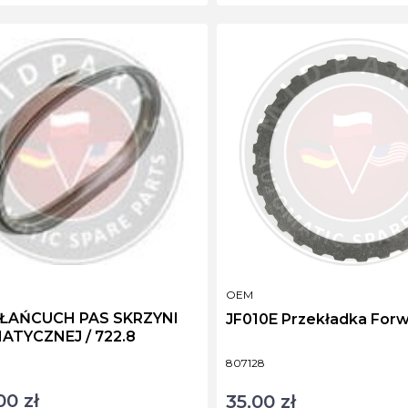
NT
PRODUCENT
OEM
 ŁAŃCUCH PAS SKRZYNI
JF010E Przekładka Fo
AUTOMATYCZNEJ / 722.8
ktu
Kod produktu
807128
00 zł
35,00 zł
Cena