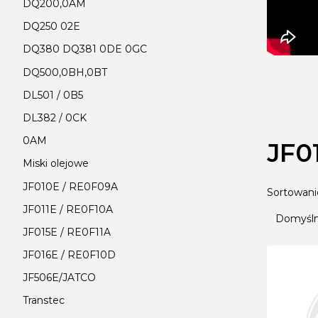
DQ200,0AM
DQ250 02E
DQ380 DQ381 0DE 0GC
DQ500,0BH,0BT
DL501 / 0B5
DL382 / 0CK
0AM
JF0
Miski olejowe
JF010E / RE0F09A
Lista
Sortowani
JF011E / RE0F10A
Domyśl
JF015E / RE0F11A
JF016E / RE0F10D
JF506E/JATCO
Transtec