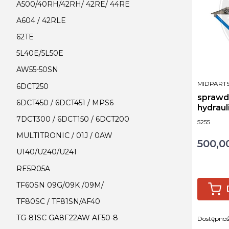
A500/40RH/42RH/ 42RE/ 44RE
A604 / 42RLE
62TE
5L40E/5L50E
AW55-50SN
PRODUCE
MIDPART
6DCT250
sprawd
6DCT450 / 6DCT451 / MPS6
hydraul
hydra t
7DCT300 / 6DCT150 / 6DCT200
Kod produ
5255
MULTITRONIC / 01J / 0AW
500,00
Cena
U140/U240/U241
RE5R05A
TF60SN 09G/09K /09M/
TF80SC / TF81SN/AF40
TG-81SC GA8F22AW AF50-8
Dostępno