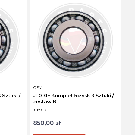
PRODUCENT
OEM
 Sztuki /
JF010E Komplet łożysk 3 Sztuki /
zestaw B
Kod produktu
181231B
850,00 zł
Cena