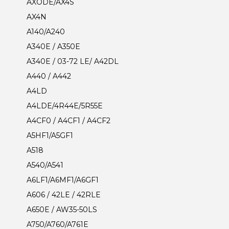
AXODE/AX4S
AX4N
A140/A240
A340E / A350E
A340E / 03-72 LE/ A42DL
A440 / A442
A4LD
A4LDE/4R44E/5R55E
A4CF0 / A4CF1 / A4CF2
A5HF1/A5GF1
A518
A540/A541
A6LF1/A6MF1/A6GF1
A606 / 42LE / 42RLE
A650E / AW35-50LS
A750/A760/A761E