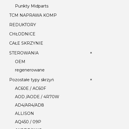
Punkty Midparts
TCM NAPRAWA KOMP
REDUKTORY
CHŁODNICE
CAŁE SKRZYNIE
+
STEROWANIA
OEM
regenerowane
+
Pozostałe typy skrzyń
AC60E / AC60F
AOD /AODE / 4R70W
AD4/AR4/AD8
ALLISON
AQ450 / 09P