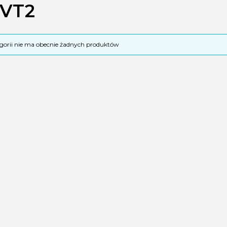
,VT2
 produktów
egorii nie ma obecnie żadnych produktów