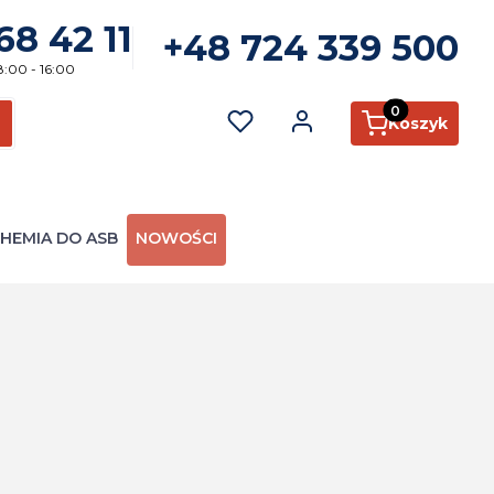
68 42 11
+48 724 339 500
8:00 - 16:00
Produkty w kosz
Koszyk
ć
zukaj
HEMIA DO ASB
NOWOŚCI