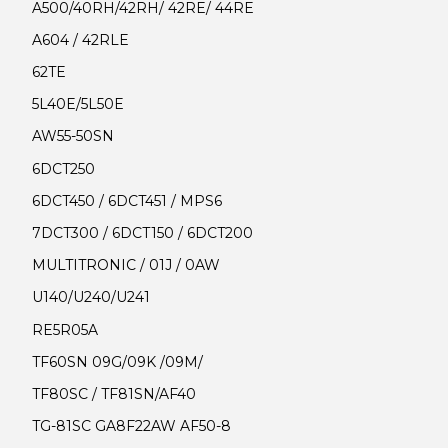
A500/40RH/42RH/ 42RE/ 44RE
A604 / 42RLE
62TE
5L40E/5L50E
AW55-50SN
6DCT250
6DCT450 / 6DCT451 / MPS6
7DCT300 / 6DCT150 / 6DCT200
MULTITRONIC / 01J / 0AW
U140/U240/U241
RE5R05A
TF60SN 09G/09K /09M/
TF80SC / TF81SN/AF40
TG-81SC GA8F22AW AF50-8