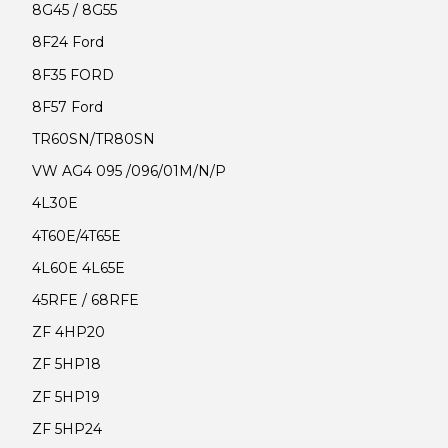
8G45 / 8G55
8F24 Ford
8F35 FORD
8F57 Ford
TR60SN/TR80SN
VW AG4 095 /096/01M/N/P
4L30E
4T60E/4T65E
4L60E 4L65E
45RFE / 68RFE
ZF 4HP20
ZF 5HP18
ZF 5HP19
ZF 5HP24