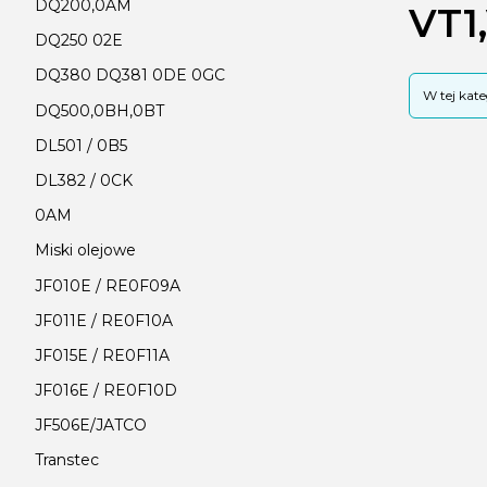
DQ200,0AM
VT1
DQ250 02E
DQ380 DQ381 0DE 0GC
Lista
W tej kat
DQ500,0BH,0BT
DL501 / 0B5
DL382 / 0CK
0AM
Miski olejowe
JF010E / RE0F09A
JF011E / RE0F10A
JF015E / RE0F11A
JF016E / RE0F10D
JF506E/JATCO
Transtec