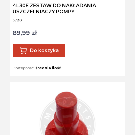
4L30E ZESTAW DO NAKŁADANIA
USZCZELNIACZY POMPY
Kod produktu
3780
89,99 zł
Cena
Do koszyka
Dostępność:
średnia ilość