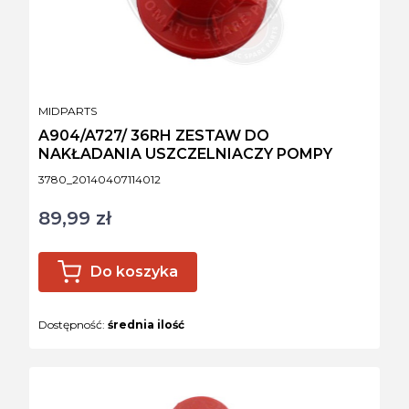
PRODUCENT
MIDPARTS
A904/A727/ 36RH ZESTAW DO
NAKŁADANIA USZCZELNIACZY POMPY
Kod produktu
3780_20140407114012
89,99 zł
Cena
Do koszyka
Dostępność:
średnia ilość