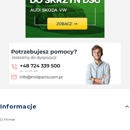
Linki w stopce
Informacje
O Firmie