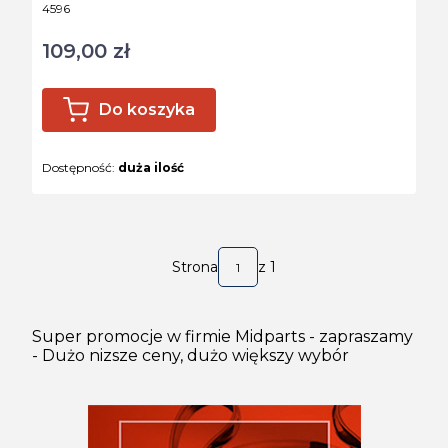
Kod produktu
4596
109,00 zł
Cena
Do koszyka
Dostępność:
duża ilość
Strona
z 1
Super promocje w firmie Midparts - zapraszamy
- Dużo nizsze ceny, dużo większy wybór