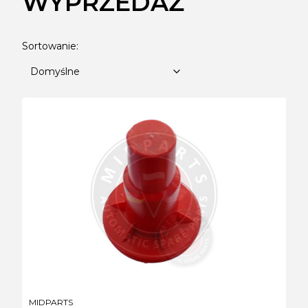
WYPRZEDAŻ
Lista produktów
Domyślne
Sortowanie:
Domyślne
PRODUCENT
MIDPARTS