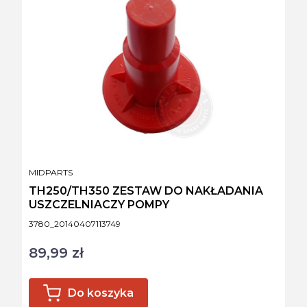
PRODUCENT
MIDPARTS
TH250/TH350 ZESTAW DO NAKŁADANIA
USZCZELNIACZY POMPY
Kod produktu
3780_20140407113749
89,99 zł
Cena
Do koszyka