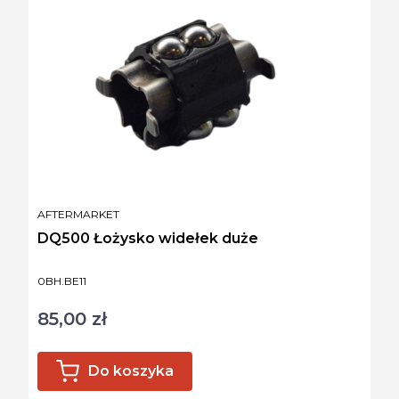
PRODUCENT
AFTERMARKET
DQ500 Łożysko widełek duże
Kod produktu
0BH.BE11
85,00 zł
Cena
Do koszyka