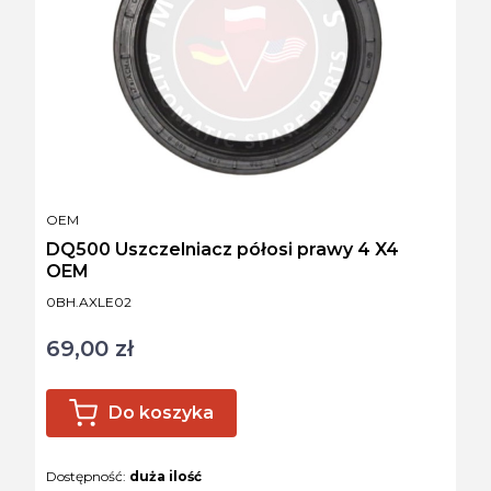
PRODUCENT
OEM
DQ500 Uszczelniacz półosi prawy 4 X4
OEM
Kod produktu
0BH.AXLE02
69,00 zł
Cena
Do koszyka
Dostępność:
duża ilość