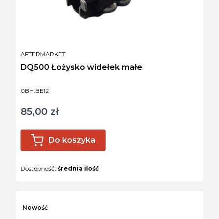
PRODUCENT
AFTERMARKET
DQ500 Łożysko widełek małe
Kod produktu
0BH.BE12
85,00 zł
Cena
Do koszyka
Dostępność:
średnia ilość
Nowość