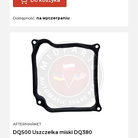
Do koszyka
Dostępność:
na wyczerpaniu
PRODUCENT
AFTERMARKET
DQ500 Uszczelka miski DQ380