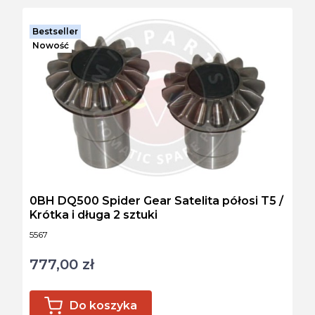
Bestseller
Nowość
0BH DQ500 Spider Gear Satelita półosi T5 /
Krótka i długa 2 sztuki
Kod produktu
5567
777,00 zł
Cena
Do koszyka