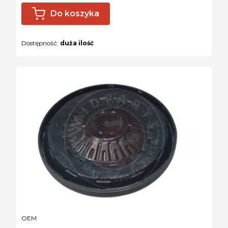
Do koszyka
Dostępność:
duża ilość
PRODUCENT
OEM