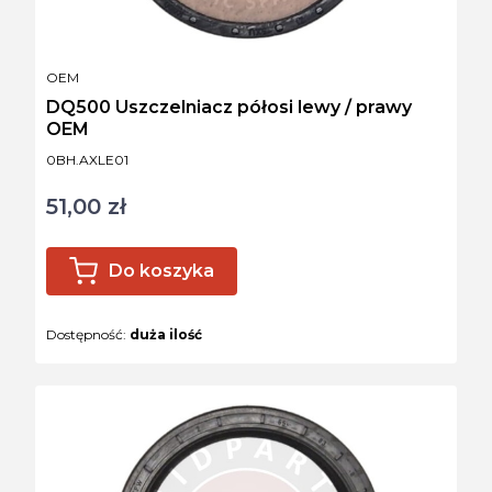
PRODUCENT
OEM
DQ500 Uszczelniacz półosi lewy / prawy
OEM
Kod produktu
0BH.AXLE01
51,00 zł
Cena
Do koszyka
Dostępność:
duża ilość