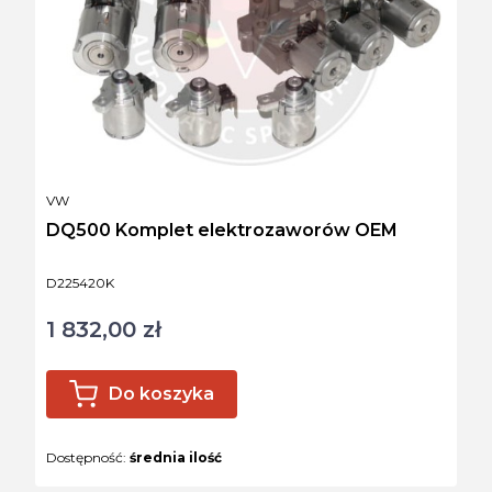
PRODUCENT
VW
DQ500 Komplet elektrozaworów OEM
Kod produktu
D225420K
1 832,00 zł
Cena
Do koszyka
Dostępność:
średnia ilość