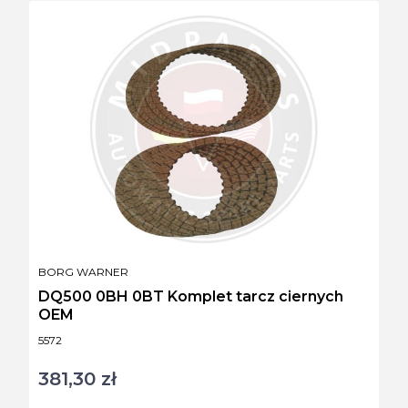
PRODUCENT
BORG WARNER
DQ500 0BH 0BT Komplet tarcz ciernych
OEM
Kod produktu
5572
381,30 zł
Cena