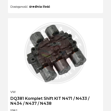
Dostępność:
średnia ilość
PRODUCENT
VW
DQ381 Komplet Shift KIT N471 / N433 /
N434 / N437 / N438
Kod produktu
5382