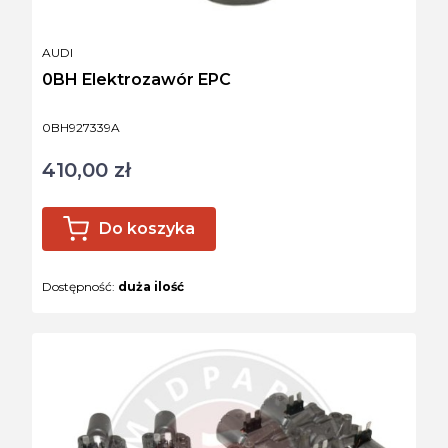
PRODUCENT
AUDI
0BH Elektrozawór EPC
Kod produktu
0BH927339A
410,00 zł
Cena
Do koszyka
Dostępność:
duża ilość