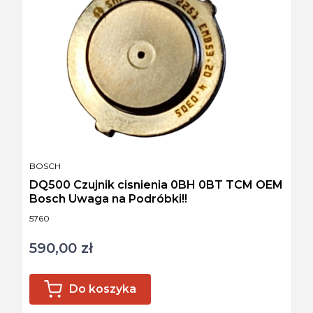
PRODUCENT
BOSCH
DQ500 Czujnik cisnienia 0BH 0BT TCM OEM
Bosch Uwaga na Podróbki!!
Kod produktu
5760
590,00 zł
Cena
Do koszyka