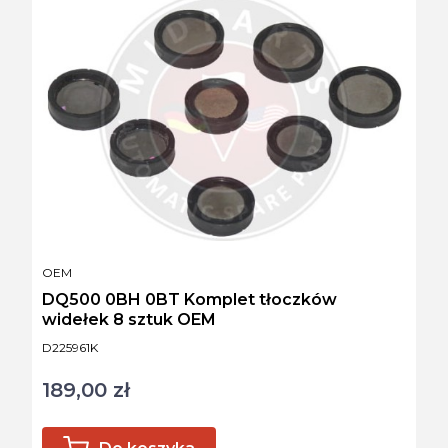
PRODUCENT
OEM
DQ500 0BH 0BT Komplet tłoczków
widełek 8 sztuk OEM
Kod produktu
D225961K
189,00 zł
Cena