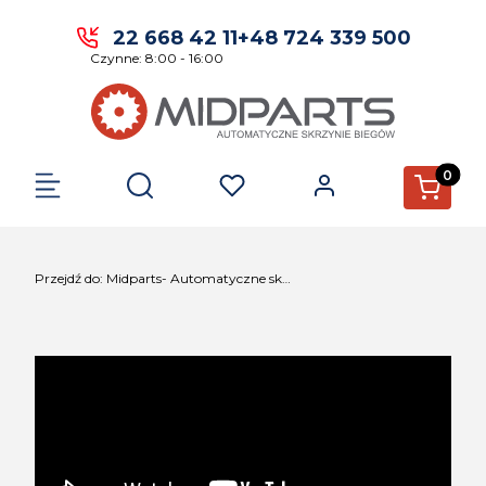
22 668 42 11
+48 724 339 500
Czynne: 8:00 - 16:00
Produkty 
Otwórz wyszukiwarkę
Przejdź do:
Midparts- Automatyczne skrzynie biegów.