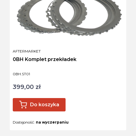
PRODUCENT
AFTERMARKET
0BH Komplet przekładek
Kod produktu
0BH.ST01
399,00 zł
Cena
Do koszyka
Dostępność:
na wyczerpaniu