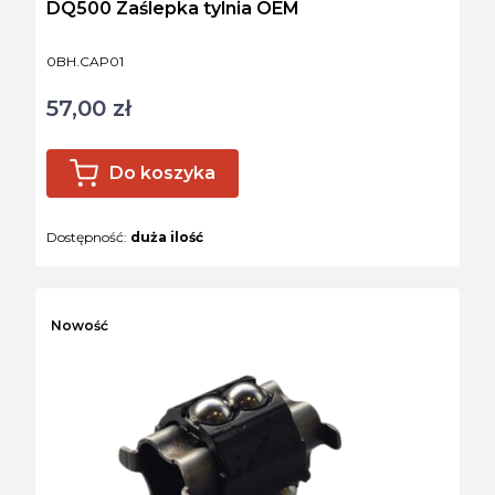
DQ500 Zaślepka tylnia OEM
Kod produktu
0BH.CAP01
57,00 zł
Cena
Do koszyka
Dostępność:
duża ilość
Nowość