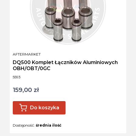
PRODUCENT
AFTERMARKET
DQ500 Komplet Łączników Aluminiowych
OBH/OBT/0GC
Kod produktu
5593
159,00 zł
Cena
Do koszyka
Dostępność:
średnia ilość