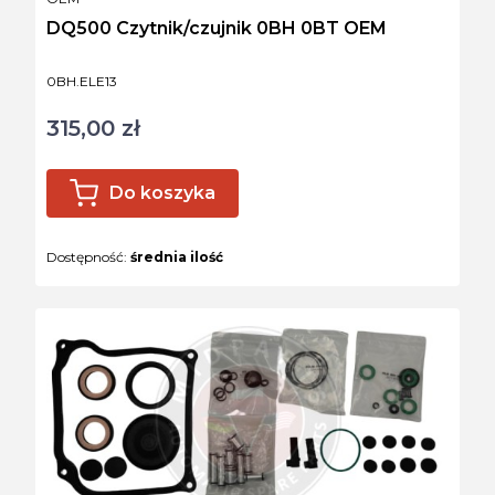
DQ500 Czytnik/czujnik 0BH 0BT OEM
Kod produktu
0BH.ELE13
315,00 zł
Cena
Do koszyka
Dostępność:
średnia ilość