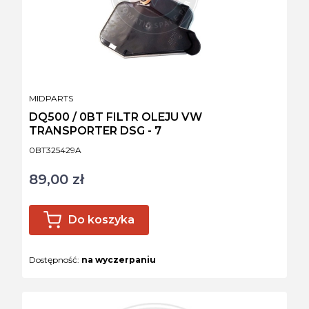
PRODUCENT
MIDPARTS
DQ500 / 0BT FILTR OLEJU VW
TRANSPORTER DSG - 7
Kod produktu
0BT325429A
89,00 zł
Cena
Do koszyka
Dostępność:
na wyczerpaniu