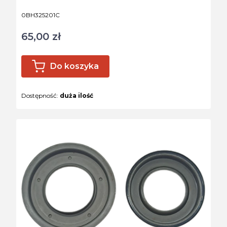
Kod produktu
0BH325201C
65,00 zł
Cena
Do koszyka
Dostępność:
duża ilość