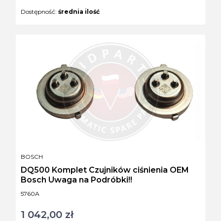
Dostępność:
średnia ilość
PRODUCENT
BOSCH
DQ500 Komplet Czujników ciśnienia OEM
Bosch Uwaga na Podróbki!!
Kod produktu
5760A
1 042,00 zł
Cena