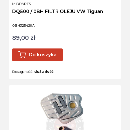
PRODUCENT
MIDPARTS
DQ500 / 0BH FILTR OLEJU VW Tiguan
Kod produktu
0BH325429A
89,00 zł
Cena
Do koszyka
Dostępność:
duża ilość