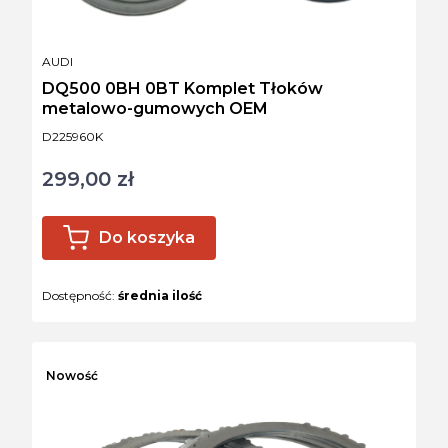
PRODUCENT
AUDI
DQ500 0BH 0BT Komplet Tłoków
metalowo-gumowych OEM
Kod produktu
D225960K
299,00 zł
Cena
Do koszyka
Dostępność:
średnia ilość
Nowość