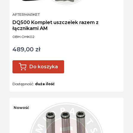
PRODUCENT
AFTERMARKET
DQ500 Komplet uszczelek razem z
łącznikami AM
Kod produktu
0BH.OHK02
489,00 zł
Cena
Do koszyka
Dostępność:
duża ilość
Nowość