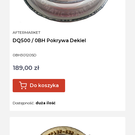
PRODUCENT
AFTERMARKET
DQ500 / 0BH Pokrywa Dekiel
Kod produktu
0BH301205D
189,00 zł
Cena
Do koszyka
Dostępność:
duża ilość