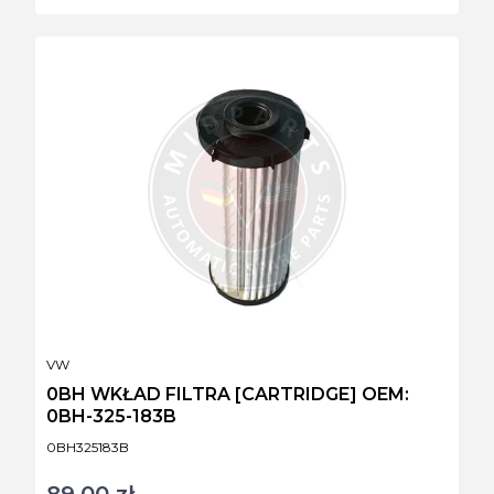
PRODUCENT
VW
0BH WKŁAD FILTRA [CARTRIDGE] OEM:
0BH-325-183B
Kod produktu
0BH325183B
89,00 zł
Cena