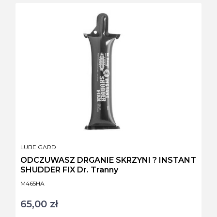
PRODUCENT
LUBE GARD
ODCZUWASZ DRGANIE SKRZYNI ? INSTANT
SHUDDER FIX Dr. Tranny
Kod produktu
M465HA
65,00 zł
Cena