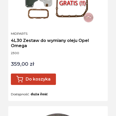
PRODUCENT
MIDPARTS
4L30 Zestaw do wymiany oleju Opel
Omega
Kod produktu
2300
359,00 zł
Cena
Do koszyka
Dostępność:
duża ilość