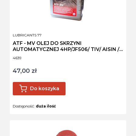
PRODUCENT
LUBRICANTS 77
ATF - MV OLEJ DO SKRZYNI
AUTOMATYCZNEJ 4HP/JF506/ TIV/ AISIN /
Z1
Kod produktu
4639
47,00 zł
Cena
Do koszyka
Dostępność:
duża ilość