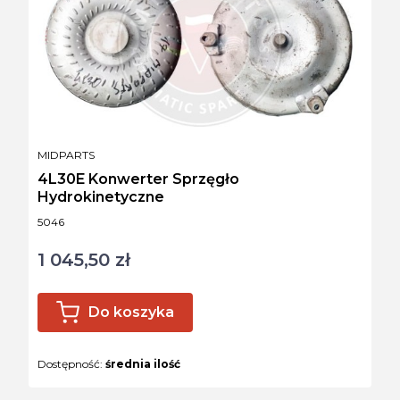
PRODUCENT
MIDPARTS
4L30E Konwerter Sprzęgło
Hydrokinetyczne
Kod produktu
5046
1 045,50 zł
Cena
Do koszyka
Dostępność:
średnia ilość