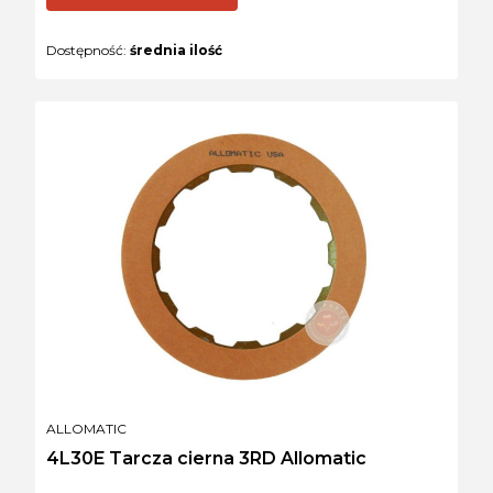
Dostępność:
średnia ilość
PRODUCENT
ALLOMATIC
4L30E Tarcza cierna 3RD Allomatic