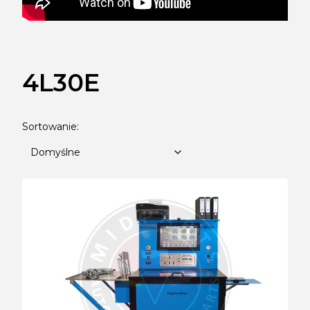
4L30E
Lista produktów
Domyślne
Sortowanie:
Domyślne