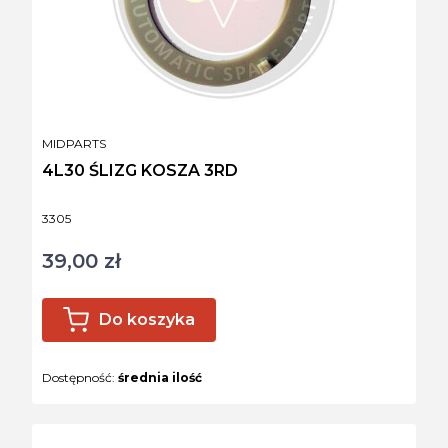
PRODUCENT
MIDPARTS
4L30 ŚLIZG KOSZA 3RD
Kod produktu
3305
39,00 zł
Cena
Do koszyka
Dostępność:
średnia ilość