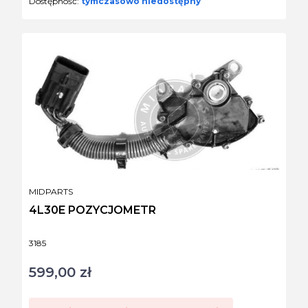
Dostępność:
tymczasowo niedostępny
PRODUCENT
MIDPARTS
4L30E POZYCJOMETR
Kod produktu
3185
599,00 zł
Cena