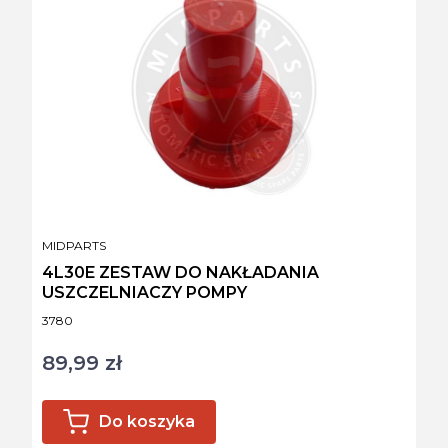
PRODUCENT
MIDPARTS
4L30E ZESTAW DO NAKŁADANIA
USZCZELNIACZY POMPY
Kod produktu
3780
89,99 zł
Cena
Do koszyka