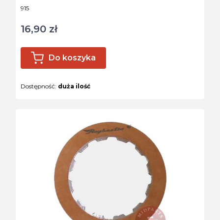
Kod produktu
915
16,90 zł
Cena
Do koszyka
Dostępność:
duża ilość