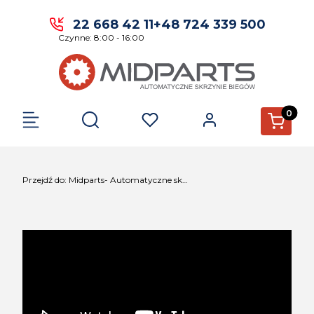
22 668 42 11
+48 724 339 500
Czynne: 8:00 - 16:00
Produkty 
Otwórz wyszukiwarkę
Przejdź do:
Midparts- Automatyczne skrzynie biegów.