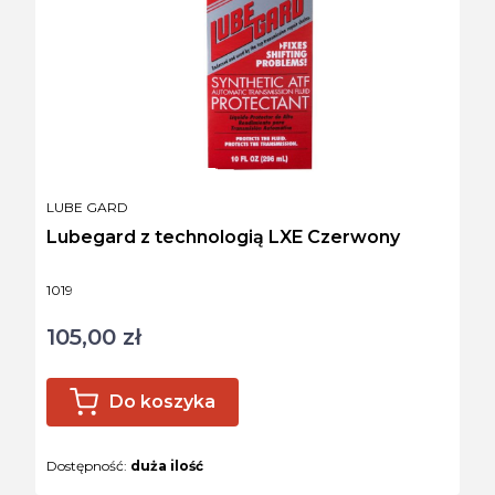
PRODUCENT
LUBE GARD
Lubegard z technologią LXE Czerwony
Kod produktu
1019
105,00 zł
Cena
Do koszyka
Dostępność:
duża ilość