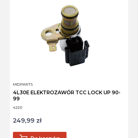
PRODUCENT
MIDPARTS
4L30E ELEKTROZAWÓR TCC LOCK UP 90-
99
Kod produktu
4220
249,99 zł
Cena