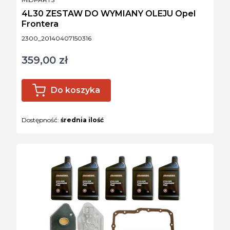
4L30 ZESTAW DO WYMIANY OLEJU Opel
Frontera
Kod produktu
2300_20140407150316
359,00 zł
Cena
Do koszyka
Dostępność:
średnia ilość