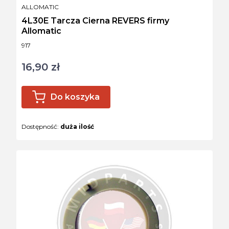
PRODUCENT
ALLOMATIC
4L30E Tarcza Cierna REVERS firmy
Allomatic
Kod produktu
917
16,90 zł
Cena
Do koszyka
Dostępność:
duża ilość