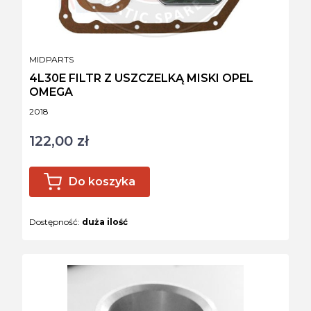
PRODUCENT
MIDPARTS
4L30E FILTR Z USZCZELKĄ MISKI OPEL
OMEGA
Kod produktu
2018
122,00 zł
Cena
Do koszyka
Dostępność:
duża ilość