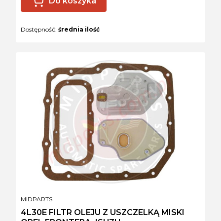
Do koszyka
Dostępność:
średnia ilość
PRODUCENT
MIDPARTS
4L30E FILTR OLEJU Z USZCZELKĄ MISKI