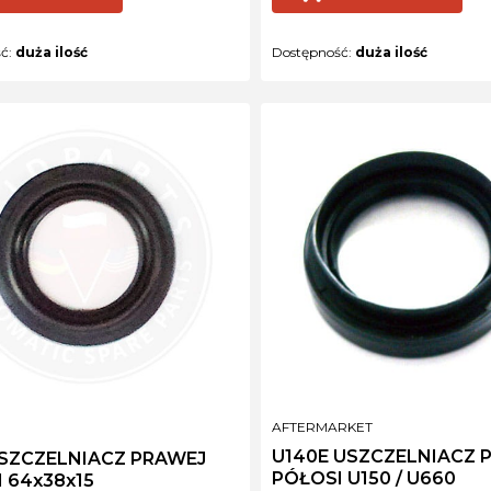
ść:
duża ilość
Dostępność:
duża ilość
PRODUCENT
AFTERMARKET
NT
U140E USZCZELNIACZ 
USZCZELNIACZ PRAWEJ
PÓŁOSI U150 / U660
 64x38x15