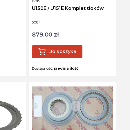
PRODUCENT
NAK
U150E / U151E Komplet tłoków
Kod produktu
5084
879,00 zł
Cena
Do koszyka
Dostępność:
średnia ilość