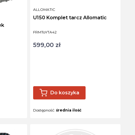
PRODUCENT
ALLOMATIC
U150 Komplet tarcz Allomatic
ek
Kod produktu
FRMToYTA42
599,00 zł
Cena
Do koszyka
Dostępność:
średnia ilość