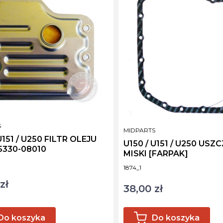
NT
S
PRODUCENT
MIDPARTS
U151 / U250 FILTR OLEJU
U150 / U151 / U250 USZ
5330-08010
MISKI [FARPAK]
ktu
Kod produktu
1874_1
zł
38,00 zł
Cena
Do koszyka
Do koszyka