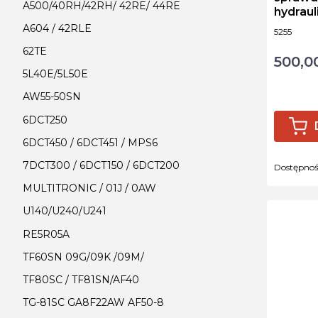
A500/40RH/42RH/ 42RE/ 44RE
hydraul
hydra t
A604 / 42RLE
Kod produ
5255
62TE
500,00
Cena
5L40E/5L50E
AW55-50SN
6DCT250
6DCT450 / 6DCT451 / MPS6
7DCT300 / 6DCT150 / 6DCT200
Dostępno
MULTITRONIC / 01J / 0AW
U140/U240/U241
RE5R05A
TF60SN 09G/09K /09M/
TF80SC / TF81SN/AF40
TG-81SC GA8F22AW AF50-8