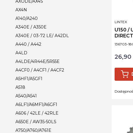
AXODE/AX4S
AX4N
A140/A240
PRODUCE
LINTEX
A340E / A350E
U150 /
DIRECT
A340E / 03-72 LE/ A42DL
Kod produ
A440 / A442
136703-18
A4LD
26,90 
Cena
A4LDE/4R44E/5R55E
A4CF0 / A4CF1 / A4CF2
A5HF1/A5GF1
A518
Dostępno
A540/A541
A6LF1/A6MF1/A6GF1
A606 / 42LE / 42RLE
A650E / AW35-50LS
A750/A760/A761E