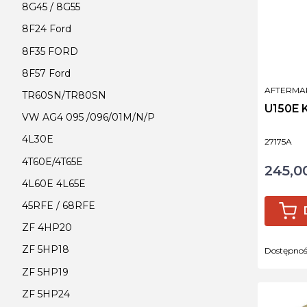
8G45 / 8G55
8F24 Ford
8F35 FORD
8F57 Ford
PRODUCE
AFTERMA
TR60SN/TR80SN
U150E 
VW AG4 095 /096/01M/N/P
4L30E
Kod produ
27175A
4T60E/4T65E
245,00
Cena
4L60E 4L65E
45RFE / 68RFE
ZF 4HP20
ZF 5HP18
Dostępno
ZF 5HP19
ZF 5HP24