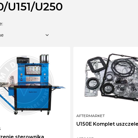
0/U151/U250
 produktów
Domyślne
e:
ne
PRODUCENT
AFTERMARKET
U150E Komplet uszczel
NT
S
zenie sterownika