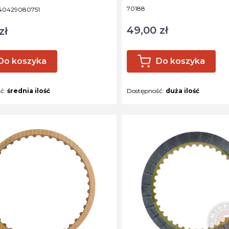
Kod produktu
70188
ktu
40429080751
49,00 zł
Cena
zł
Do koszyka
Do koszyka
ść:
średnia ilość
Dostępność:
duża ilość