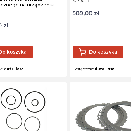
Kod produktu
A27002B
icznego na urządzeniu
est
589,00 zł
Cena
ktu
 zł
Do koszyka
Do koszyka
ść:
duża ilość
Dostępność:
duża ilość