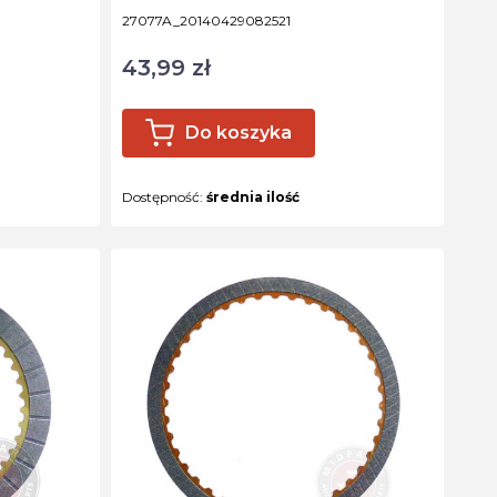
Kod produktu
27077A_20140429082521
43,99 zł
Cena
Do koszyka
Dostępność:
średnia ilość