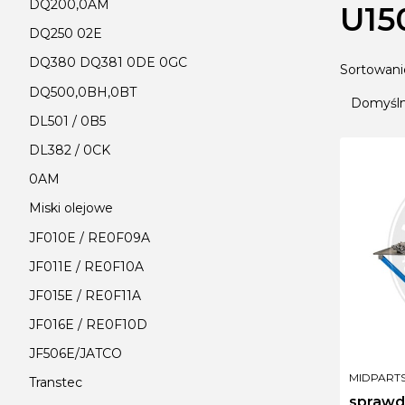
DQ200,0AM
U15
DQ250 02E
DQ380 DQ381 0DE 0GC
Lista
Sortowani
DQ500,0BH,0BT
Domyśl
DL501 / 0B5
DL382 / 0CK
0AM
Miski olejowe
JF010E / RE0F09A
JF011E / RE0F10A
JF015E / RE0F11A
JF016E / RE0F10D
JF506E/JATCO
PRODUCE
MIDPART
Transtec
sprawd