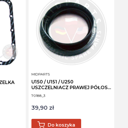
PRODUCENT
MIDPARTS
U150 / U151 / U250
CZELKA
USZCZELNIACZ PRAWEJ PÓŁOSI
[2WD]
Kod produktu
70188_3
39,90 zł
Cena
Do koszyka