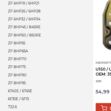
ZF 6HP19 / 6HP21
ZF 6HP26 / 6HP28
ZF 6HP32 / 6HP34
ZF 8HP45 / 845RE
ZF 8HP50 / 850RE
ZF 8HP55
ZF 8HP65A
ZF 8HP70
PRODUCE
MIDPART
ZF 8HP75
U150 / 
OEM: 3
ZF 8HP90
Kod produ
2519
ZF 8HP95
54,99 
6T40E / 6T45E
Cena
6F35E / 6F15
722.6