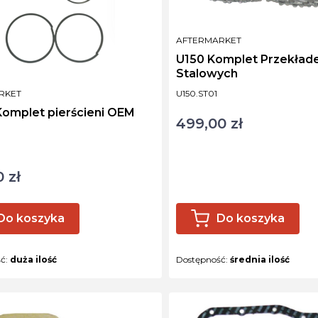
PRODUCENT
AFTERMARKET
U150 Komplet Przekład
Stalowych
Kod produktu
NT
RKET
U150.ST01
Komplet pierścieni OEM
499,00 zł
Cena
ktu
 zł
Do koszyka
Do koszyka
ść:
duża ilość
Dostępność:
średnia ilość