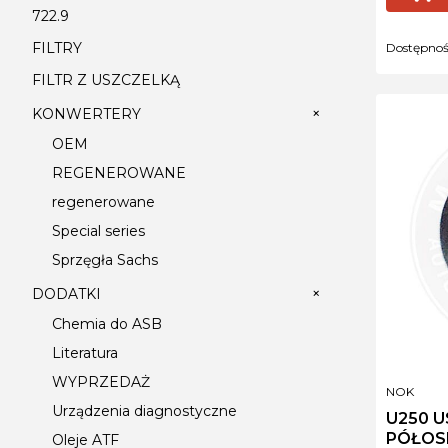
722.9
FILTRY
Dostępno
FILTR Z USZCZELKĄ
+
KONWERTERY
OEM
REGENEROWANE
regenerowane
Special series
Sprzęgła Sachs
+
DODATKI
Chemia do ASB
Literatura
WYPRZEDAŻ
PRODUCE
NOK
Urządzenia diagnostyczne
U250 
PÓŁOSI
Oleje ATF