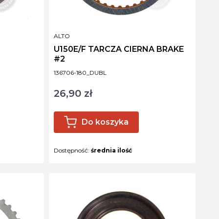
PRODUCENT
ALTO
U150E/F TARCZA CIERNA BRAKE
#2
Kod produktu
136706-180_DUBL
26,90 zł
Cena
Do koszyka
Dostępność:
średnia ilość