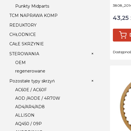
Kod produ
3808_201
Punkty Midparts
TCM NAPRAWA KOMP
43,25 
Cena
REDUKTORY
CHŁODNICE
CAŁE SKRZYNIE
Dostępno
+
STEROWANIA
OEM
regenerowane
+
Pozostałe typy skrzyń
AC60E / AC60F
AOD /AODE / 4R70W
AD4/AR4/AD8
ALLISON
AQ450 / 09P