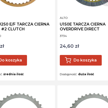
NT
PRODUCENT
ALTO
 U250 E/F TARCZA CIERNA
U150E TARCZA CIERNA
 #2 CLUTCH
OVERDRIVE DIRECT
ktu
Kod produktu
0
3734
zł
24,60 zł
Cena
Do koszyka
Do koszyka
ść:
średnia ilość
Dostępność:
duża ilość