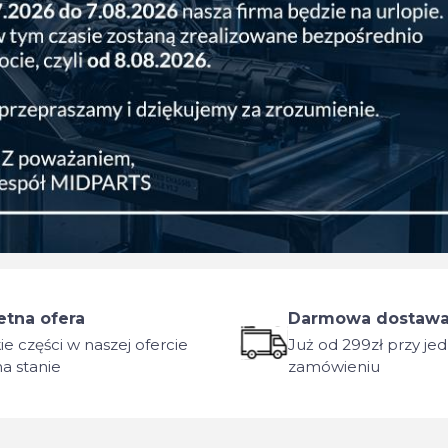
tna ofera
Darmowa dostaw
ie części w naszej ofercie
Już od 299zł przy j
a stanie
zamówieniu