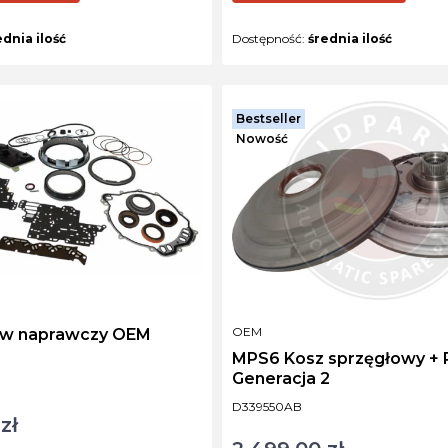
ednia ilość
Dostępność:
średnia ilość
Bestseller
Nowość
PRODUCENT
OEM
aw naprawczy OEM
MPS6 Kosz sprzęgłowy +
Generacja 2
Kod produktu
D339550AB
zł
Cena