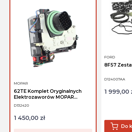
PRODUCENT
FORD
8F57 Zest
Kod produktu
D124007AA
PRODUCENT
MOPAR
1 999,00 
Cena
62TE Komplet Oryginalnych
Elektrozaworów MOPAR
5078709AB 68376696AA
Kod produktu
D132420
1 450,00 zł
Cena
Do 