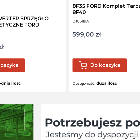
8F35 FORD Komplet Tarcz OEM
8F40
WERTER SPRZĘGŁO
Kod produktu
D105119A
ETYCZNE FORD
599,00 zł
Cena
zł
koszyka
Do koszyka
ednia ilość
Dostępność:
duża ilość