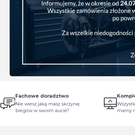
Fachowe doradztwo
Komple
Nie wiesz jaką masz skrzynię
Wszystk
biegów w swoim aucie?
mamy n