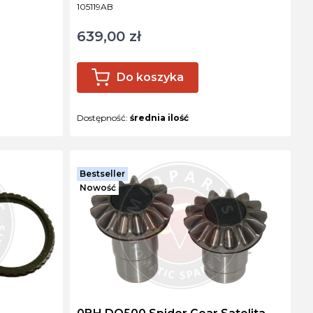
Kod produktu
105119AB
639,00 zł
Cena
Do koszyka
Dostępność:
średnia ilość
Bestseller
Nowość