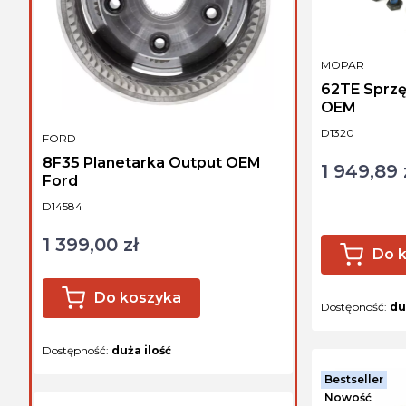
PRODUCENT
MOPAR
62TE Sprzę
OEM
Kod produktu
D1320
PRODUCENT
FORD
8F35 Planetarka Output OEM
1 949,89 
Cena
Ford
Kod produktu
D14584
1 399,00 zł
Cena
Do 
Do koszyka
Dostępność:
du
Dostępność:
duża ilość
Bestseller
Nowość