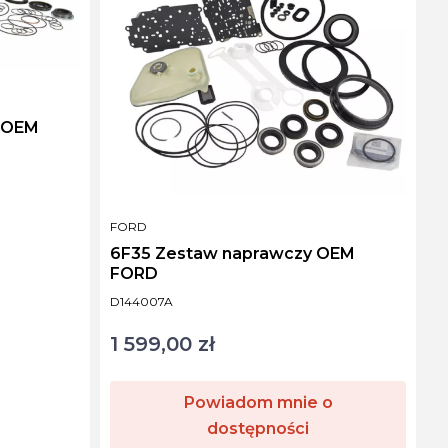
 OEM
PRODUCENT
FORD
6F35 Zestaw naprawczy OEM
FORD
Kod produktu
D144007A
1 599,00 zł
Cena
Powiadom mnie o
dostępności