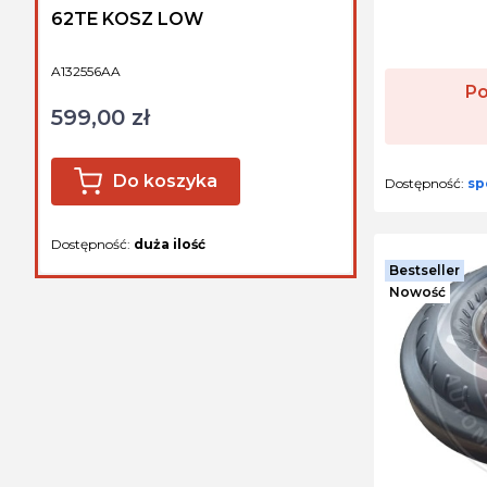
62TE KOSZ LOW
Kod produktu
A132556AA
Po
599,00 zł
Cena
Do koszyka
Dostępność:
sp
Dostępność:
duża ilość
Bestseller
Nowość