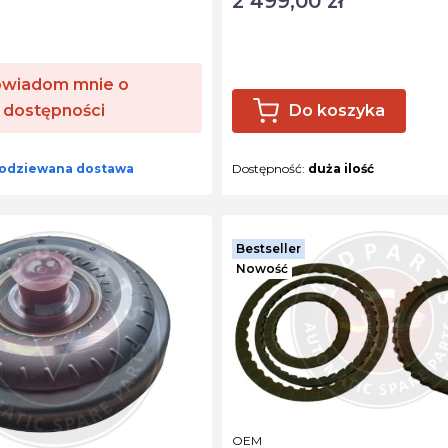
2 499,00 zł
wiadom mnie o
dostępności
Do koszyka
odziewana dostawa
Dostępność:
duża ilość
Bestseller
Nowość
PRODUCENT
OEM