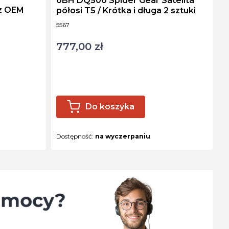
0BH DQ500 Spider Gear Satelita
półosi T5 / Krótka i długa 2 sztuki
Kod produktu
5567
777,00 zł
Cena
Do koszyka
Dostępność:
na wyczerpaniu