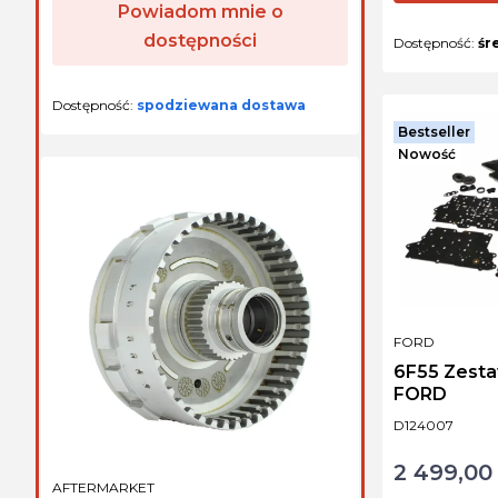
Powiadom mnie o
dostępności
Dostępność:
śr
Dostępność:
spodziewana dostawa
Bestseller
Nowość
PRODUCENT
FORD
6F55 Zest
FORD
Kod produktu
D124007
2 499,00 
Cena
PRODUCENT
AFTERMARKET