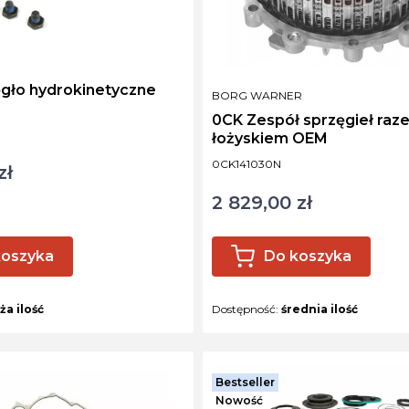
gło hydrokinetyczne
PRODUCENT
BORG WARNER
0CK Zespół sprzęgieł razem z
łożyskiem OEM
Kod produktu
0CK141030N
zł
2 829,00 zł
Cena
koszyka
Do koszyka
ża ilość
Dostępność:
średnia ilość
Bestseller
Nowość