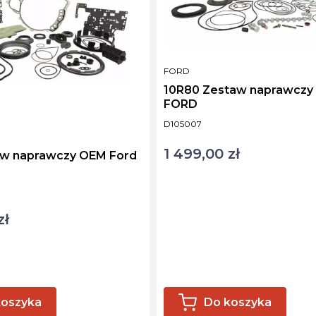
PRODUCENT
FORD
10R80 Zestaw naprawczy
FORD
Kod produktu
D105007
1 499,00 zł
Cena
aw naprawczy OEM Ford
zł
koszyka
Do koszyka