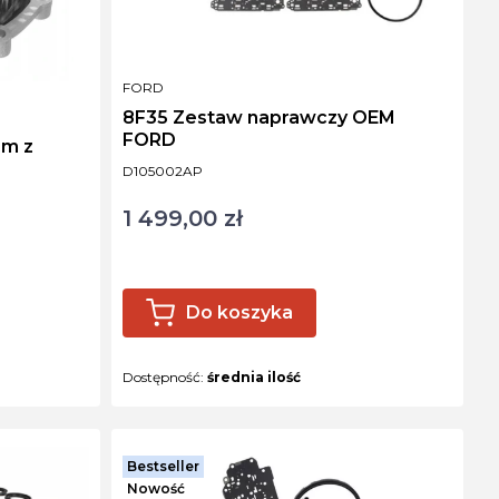
PRODUCENT
FORD
8F35 Zestaw naprawczy OEM
FORD
Kod produktu
D105002AP
1 499,00 zł
Cena
Do koszyka
Dostępność:
średnia ilość
Bestseller
Nowość