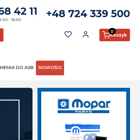
68 42 11
+48 724 339 500
8:00 - 16:00
Produkty w kosz
Koszyk
ć
zukaj
HEMIA DO ASB
NOWOŚCI