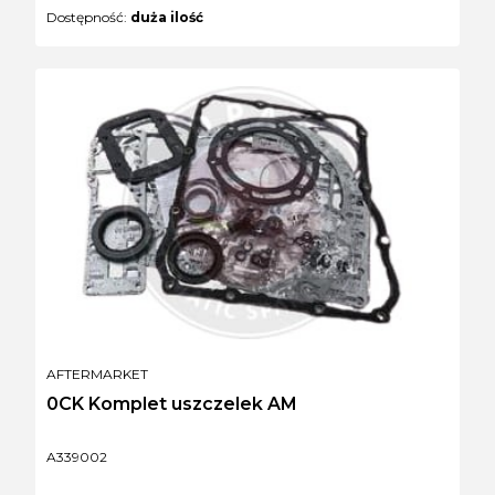
Dostępność:
duża ilość
PRODUCENT
AFTERMARKET
0CK Komplet uszczelek AM
Kod produktu
A339002