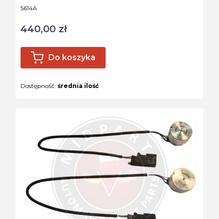
Kod produktu
5614A
440,00 zł
Cena
Do koszyka
Dostępność:
średnia ilość