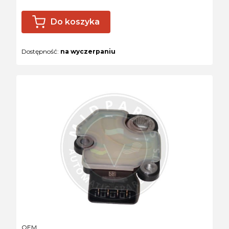
Do koszyka
Dostępność:
na wyczerpaniu
PRODUCENT
OEM