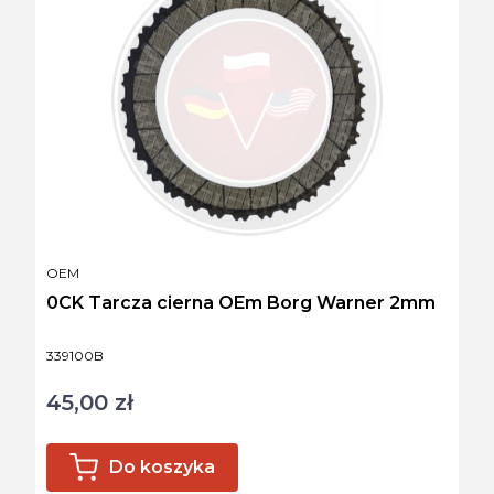
PRODUCENT
OEM
0CK Tarcza cierna OEm Borg Warner 2mm
Kod produktu
339100B
45,00 zł
Cena
Do koszyka