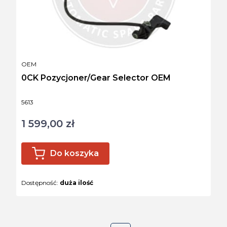
PRODUCENT
OEM
0CK Pozycjoner/Gear Selector OEM
Kod produktu
5613
1 599,00 zł
Cena
Do koszyka
Dostępność:
duża ilość