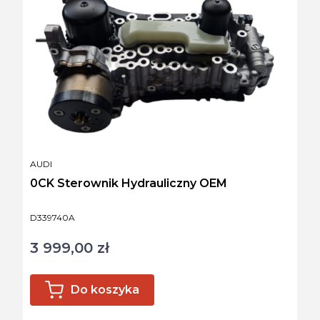
PRODUCENT
AUDI
0CK Sterownik Hydrauliczny OEM
Kod produktu
D339740A
3 999,00 zł
Cena
Do koszyka