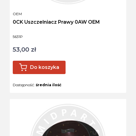
PRODUCENT
OEM
0CK Uszczelniacz Prawy 0AW OEM
Kod produktu
5631P
53,00 zł
Cena
Do koszyka
Dostępność:
średnia ilość