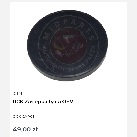
PRODUCENT
OEM
0CK Zaślepka tylna OEM
Kod produktu
0CK.CAP01
49,00 zł
Cena