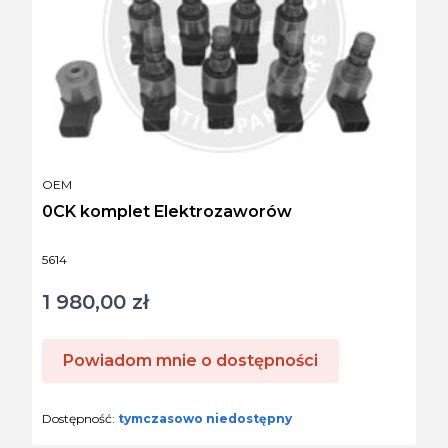
PRODUCENT
OEM
0CK komplet Elektrozaworów
Kod produktu
5614
1 980,00 zł
Cena
Powiadom mnie o dostępności
Dostępność:
tymczasowo niedostępny