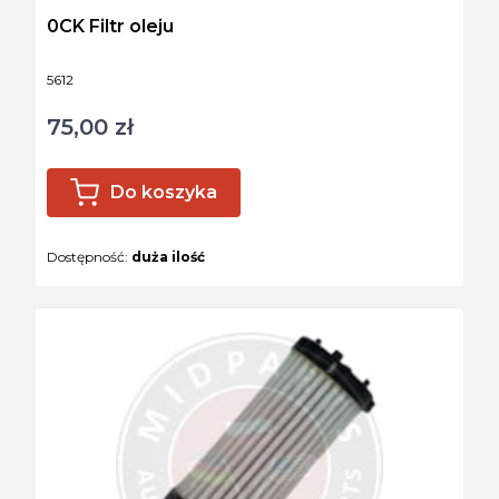
0CK Filtr oleju
Kod produktu
5612
75,00 zł
Cena
Do koszyka
Dostępność:
duża ilość