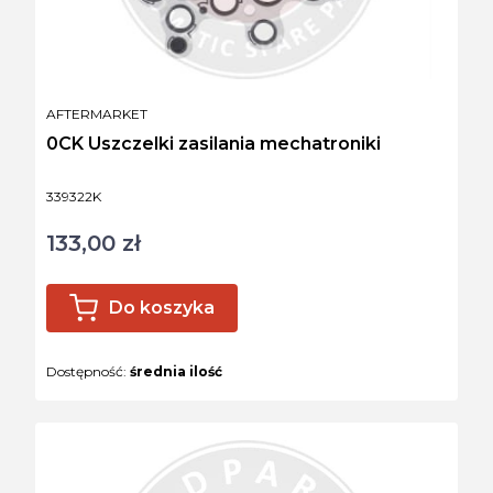
PRODUCENT
AFTERMARKET
0CK Uszczelki zasilania mechatroniki
Kod produktu
339322K
133,00 zł
Cena
Do koszyka
Dostępność:
średnia ilość