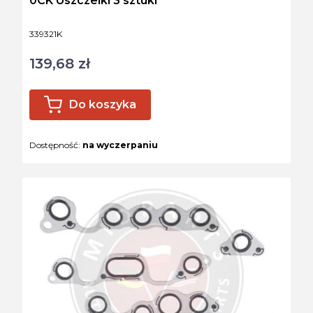
0CK Uszczelki 3 sztuki
Kod produktu
339321K
139,68 zł
Cena
Do koszyka
Dostępność:
na wyczerpaniu