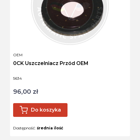
PRODUCENT
OEM
0CK Uszczelniacz Przód OEM
Kod produktu
5634
96,00 zł
Cena
Do koszyka
Dostępność:
średnia ilość