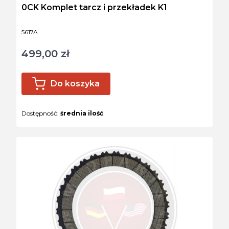
0CK Komplet tarcz i przekładek K1
Kod produktu
5617A
499,00 zł
Cena
Do koszyka
Dostępność:
średnia ilość