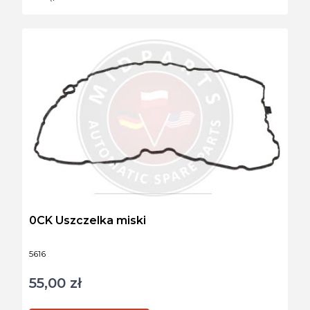
0CK Uszczelka miski
Kod produktu
5616
55,00 zł
Cena