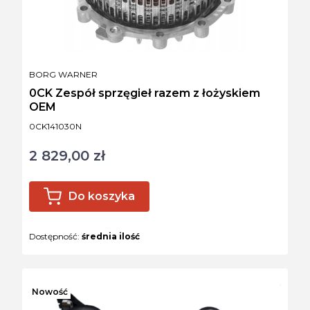
PRODUCENT
BORG WARNER
0CK Zespół sprzęgieł razem z łożyskiem
OEM
Kod produktu
0CK141030N
2 829,00 zł
Cena
Do koszyka
Dostępność:
średnia ilość
Nowość