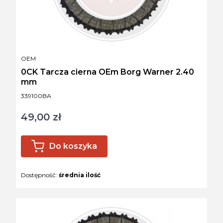
PRODUCENT
OEM
0CK Tarcza cierna OEm Borg Warner 2.40
mm
Kod produktu
339100BA
49,00 zł
Cena
Do koszyka
Dostępność:
średnia ilość