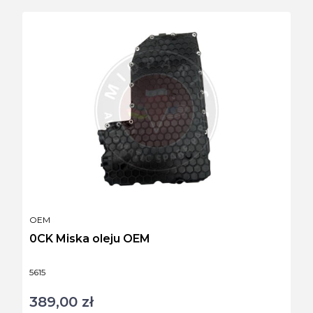
PRODUCENT
OEM
0CK Miska oleju OEM
Kod produktu
5615
389,00 zł
Cena