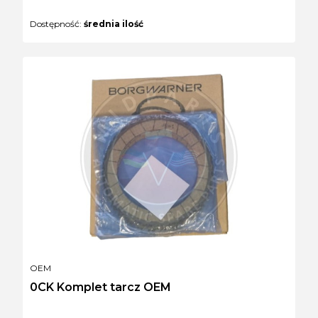
Dostępność:
średnia ilość
PRODUCENT
OEM
0CK Komplet tarcz OEM