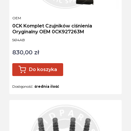
PRODUCENT
OEM
0CK Komplet Czujników ciśnienia
Oryginalny OEM 0CK927263M
Kod produktu
5614AB
830,00 zł
Cena
Do koszyka
Dostępność:
średnia ilość