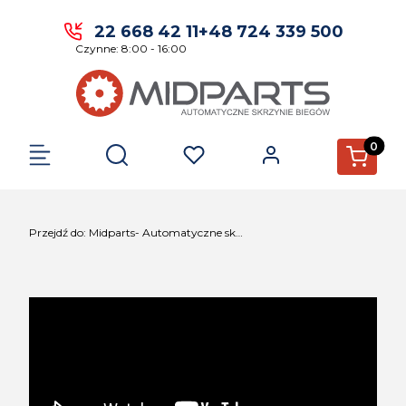
22 668 42 11
+48 724 339 500
Czynne: 8:00 - 16:00
Produkty 
Otwórz wyszukiwarkę
Przejdź do:
Midparts- Automatyczne skrzynie biegów.