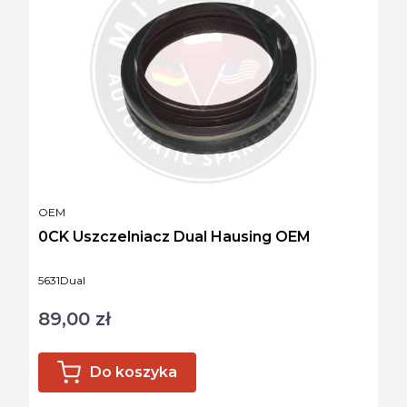
PRODUCENT
OEM
0CK Uszczelniacz Dual Hausing OEM
Kod produktu
5631Dual
89,00 zł
Cena
Do koszyka