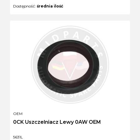
Dostępność:
średnia ilość
PRODUCENT
OEM
0CK Uszczelniacz Lewy 0AW OEM
Kod produktu
5631L