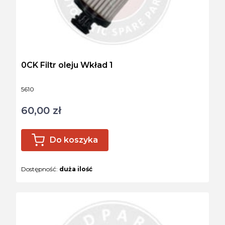
0CK Filtr oleju Wkład 1
Kod produktu
5610
60,00 zł
Cena
Do koszyka
Dostępność:
duża ilość