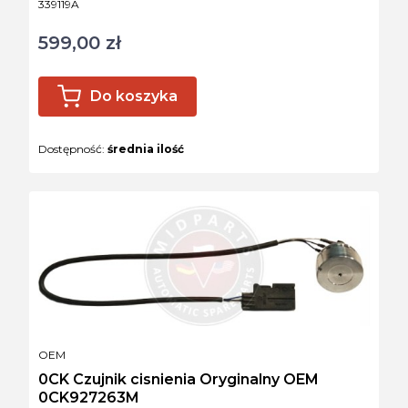
Kod produktu
339119A
599,00 zł
Cena
Do koszyka
Dostępność:
średnia ilość
PRODUCENT
OEM
0CK Czujnik cisnienia Oryginalny OEM
0CK927263M