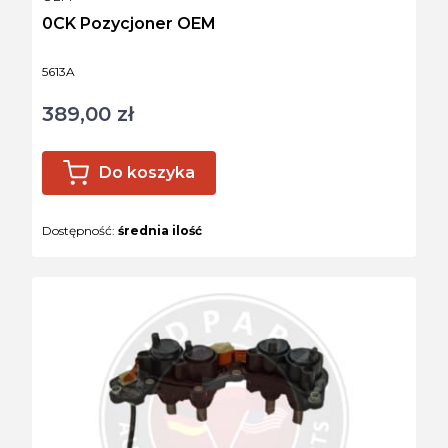
0CK Pozycjoner OEM
Kod produktu
5613A
389,00 zł
Cena
Do koszyka
Dostępność:
średnia ilość