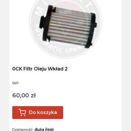
0CK Filtr Oleju Wkład 2
Kod produktu
5611
60,00 zł
Cena
Do koszyka
Dostępność:
duża ilość