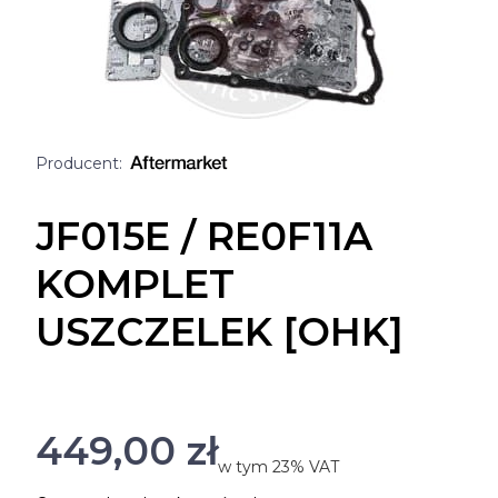
JF015E / RE0F11A
KOMPLET
USZCZELEK [OHK]
Cena
449,00 zł
w tym 23% VAT
w tym
23%
VAT