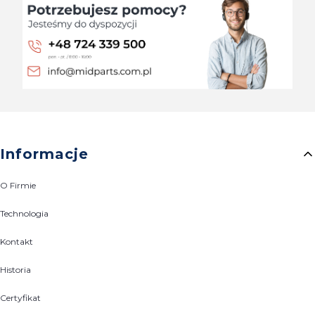
Linki w stopce
Informacje
O Firmie
Technologia
Kontakt
Historia
Certyfikat