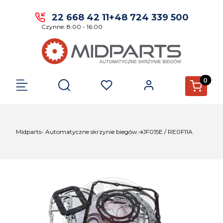
22 668 42 11
+48 724 339 500
Czynne: 8:00 - 16:00
Produkty 
Otwórz wyszukiwarkę
Midparts- Automatyczne skrzynie biegów.
JF015E / RE0F11A