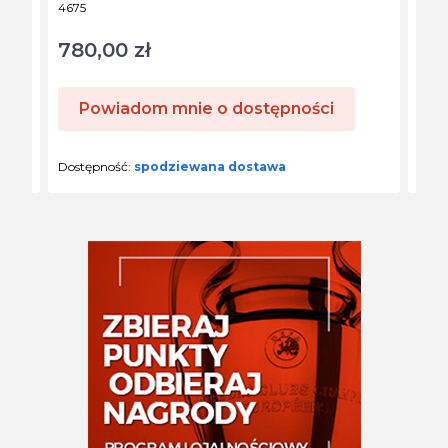
Kod produktu
Kod 
4675
3172
780,00 zł
49
Cena
Cen
Powiadom mnie o dostępności
Dostępność:
spodziewana dostawa
Dost