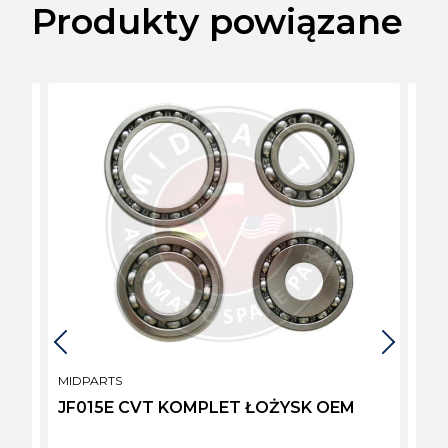
Produkty powiązane
PRODUCENT
PRO
MIDPARTS
MID
:
JF015E CVT KOMPLET ŁOŻYSK OEM
JF0
317