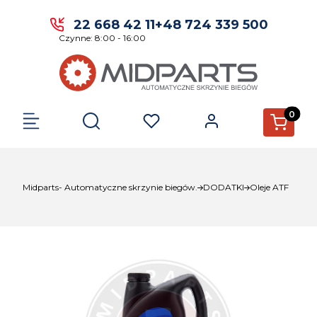
22 668 42 11
+48 724 339 500
Czynne: 8:00 - 16:00
Produkty 
Otwórz wyszukiwarkę
Midparts- Automatyczne skrzynie biegów.
DODATKI
Oleje ATF