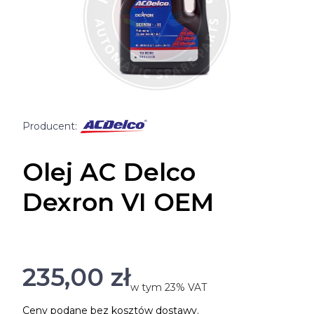
Olej AC Delco
Dexron VI OEM
Cena
235,00 zł
w tym 23% VAT
w tym
23%
VAT
Ceny podane bez kosztów dostawy.