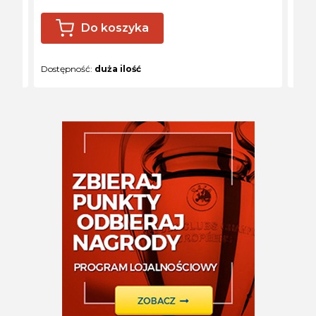
Do koszyka
Dostępność:
duża ilość
Dost