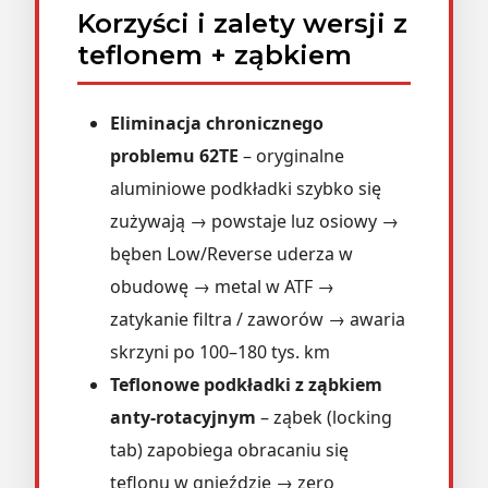
Korzyści i zalety wersji z
teflonem + ząbkiem
Eliminacja chronicznego
problemu 62TE
– oryginalne
aluminiowe podkładki szybko się
zużywają → powstaje luz osiowy →
bęben Low/Reverse uderza w
obudowę → metal w ATF →
zatykanie filtra / zaworów → awaria
skrzyni po 100–180 tys. km
Teflonowe podkładki z ząbkiem
anty-rotacyjnym
– ząbek (locking
tab) zapobiega obracaniu się
teflonu w gnieździe → zero