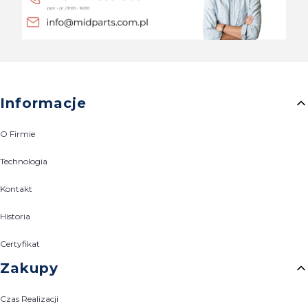
Linki w stopce
Informacje
O Firmie
Technologia
Kontakt
Historia
Certyfikat
Zakupy
Czas Realizacji