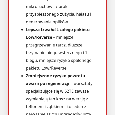
mikroruchów → brak
przyspieszonego zużycia, hałasu i
generowania opiłków
Lepsza trwałość całego pakietu
Low/Reverse
– mniejsze
przegrzewanie tarcz, dłuższe
trzymanie biegu wstecznego i 1.
biegu, mniejsze ryzyko spalonego
pakietu Low/Reverse
Zmniejszone ryzyko powrotu
awarii po regeneracji
– warsztaty
specjalizujące się w 62TE zawsze
wymieniają ten kosz na wersję z
teflonem i ząbkiem – to jeden z
najważniejszych upgrade'ów przy