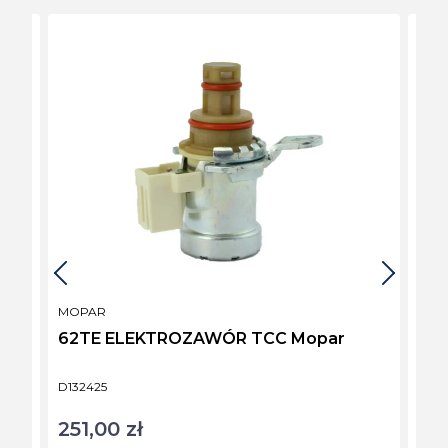
PRODUCENT
PRO
MOPAR
AFT
62TE ELEKTROZAWÓR TCC Mopar
62T
Kod produktu
Kod 
D132425
A132
251,00 zł
65,
Cena
Cen