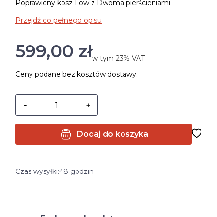
Poprawiony kosz Low z Dwoma pierścieniami
Przejdź do pełnego opisu
Cena
599,00 zł
w tym 23% VAT
w tym
23%
VAT
Ceny podane bez kosztów dostawy.
Dodaj do koszyka
Czas wysyłki:
48 godzin